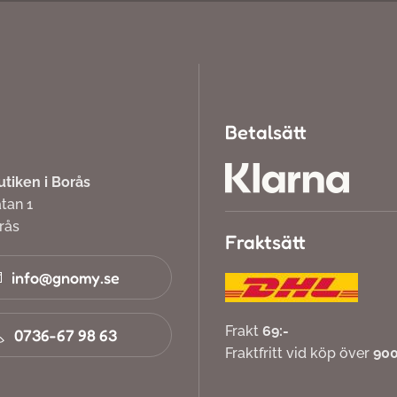
Betalsätt
iken i Borås
atan 1
orås
Fraktsätt
info@gnomy.se
Frakt
69:-
0736-67 98 63
Fraktfritt vid köp över
900