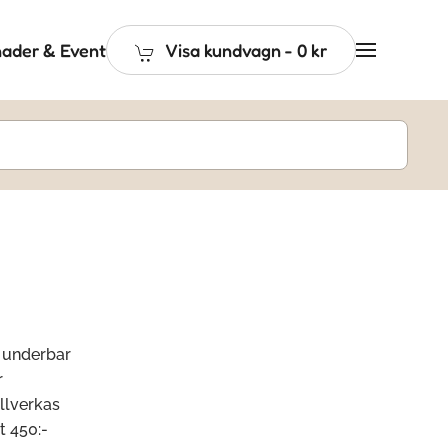
ader & Event
Visa kundvagn
-
0 kr
n underbar
r
llverkas
t 450:-