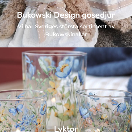
Bukowski Design gosedjur
Vi har Sveriges största sortiment av
Bukowskinallar
Lyktor