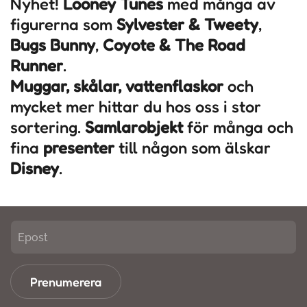
Nyhet!
Looney Tunes
med många av
figurerna som
Sylvester & Tweety
,
Bugs Bunny
,
Coyote & The Road
Runner
.
Muggar, skålar, vattenflaskor
och
mycket mer hittar du hos oss i stor
sortering.
Samlarobjekt
för många och
fina
presenter
till någon som älskar
Disney
.
Prenumerera