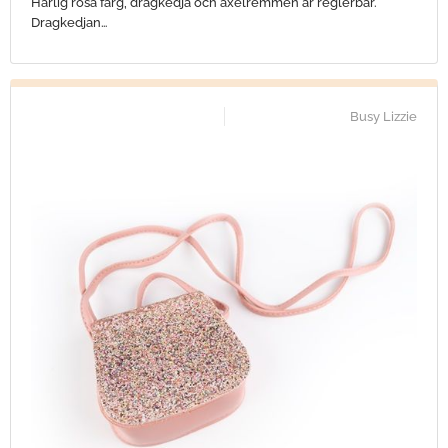
Härlig rosa färg, dragkedja och axelremmen är reglerbar.
Dragkedjan…
Busy Lizzie