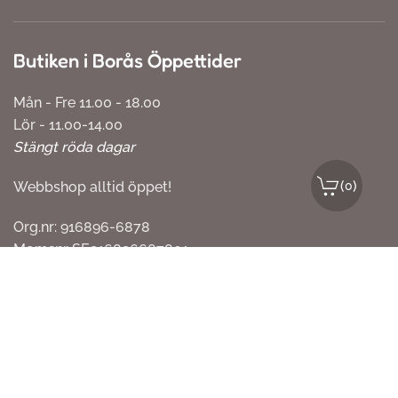
Butiken i Borås Öppettider
Mån - Fre 11.00 - 18.00
Lör - 11.00-14.00
Stängt röda dagar
(
)
0
Webbshop alltid öppet!
Org.nr: 916896-6878
Momsnr SE916896687801
Köpvillkor
Webbpartner
Webbproffs.se