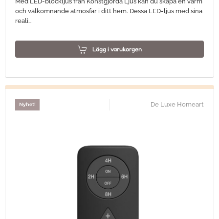
Med LED-blockljus från Konstgjorda Ljus kan du skapa en varm
och välkomnande atmosfär i ditt hem. Dessa LED-ljus med sina
reali…
Lägg i varukorgen
De Luxe Homeart
Nyhet!