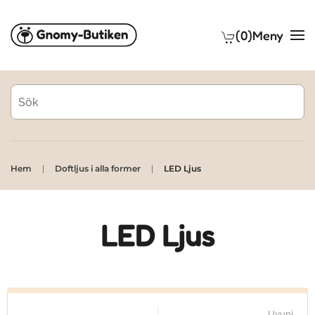
(0)
Meny
Skip to main content
Hem
Doftljus i alla former
LED Ljus
LED Ljus
Uyuni