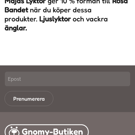
Majas Lyktor
ger 10 % förmån till
Rosa
Bandet
när du köper dessa
produkter.
Ljuslyktor
och vackra
änglar.
Prenumerera