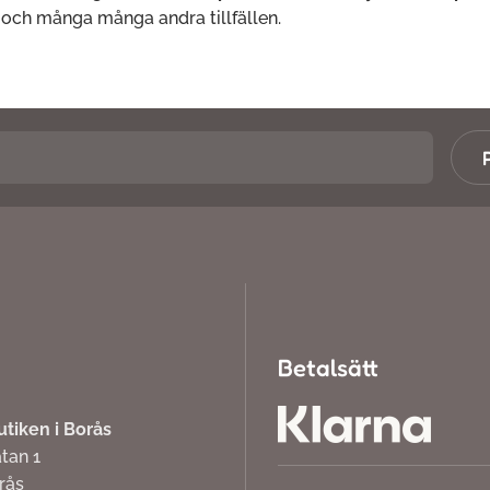
och många många andra tillfällen.
Betalsätt
iken i Borås
atan 1
orås