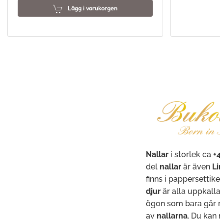
Lägg i varukorgen
Nallar
i storlek ca
+
del
nallar
är även
Li
finns i pappersettik
djur
är alla uppkall
ögon som bara går ra
av
nallarna
. Du kan