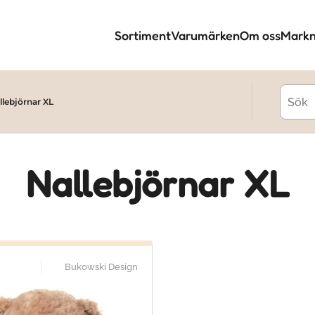
Sortiment
Varumärken
Om oss
Markn
llebjörnar XL
Nallebjörnar XL
Bukowski Design