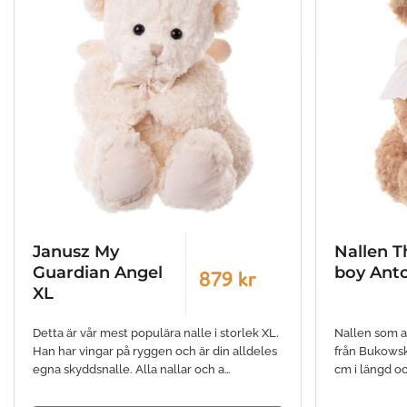
Janusz My
Nallen T
Guardian Angel
boy Ant
879 kr
XL
Detta är vår mest populära nalle i storlek XL.
Nallen som al
Han har vingar på ryggen och är din alldeles
från Bukowsk
egna skyddsnalle. Alla nallar och a…
cm i längd oc