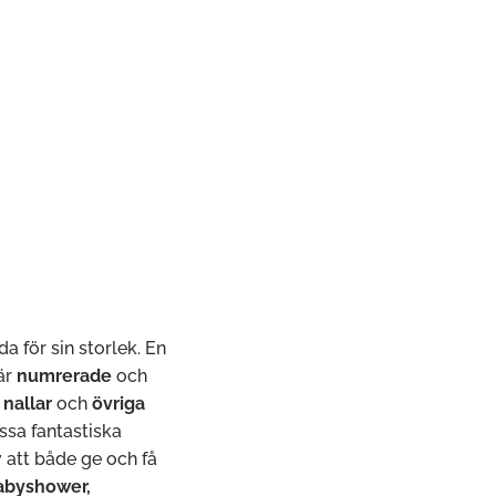
a för sin storlek. En
 är
numrerade
och
a
nallar
och
övriga
sa fantastiska
 att både ge och få
abyshower,