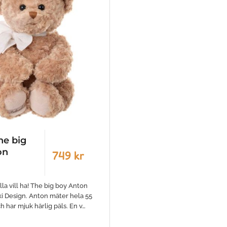
he big
on
749 kr
la vill ha! The big boy Anton
i Design. Anton mäter hela 55
h har mjuk härlig päls. En v…