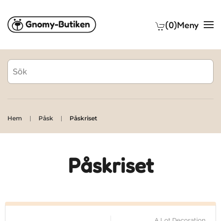
(0)
Meny
Skip to main content
Hem
Påsk
Påskriset
Påskriset
A Lot Decoration