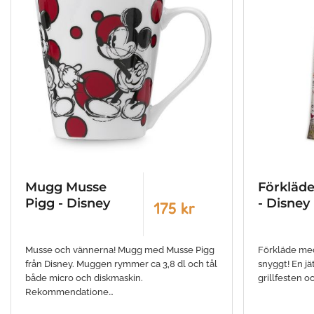
Mugg Musse
Förkläd
Pigg - Disney
- Disney
175 kr
Musse och vännerna! Mugg med Musse Pigg
Förkläde med
från Disney. Muggen rymmer ca 3,8 dl och tål
snyggt! En jä
både micro och diskmaskin.
grillfesten oc
Rekommendatione…