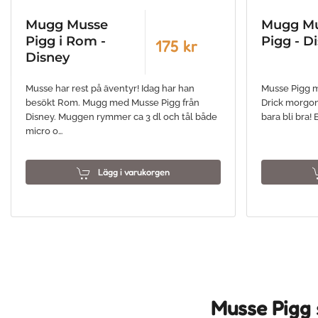
Mugg Musse
Mugg M
Pigg i Rom -
Pigg - D
175 kr
Disney
Musse har rest på äventyr! Idag har han
Musse Pigg m
besökt Rom. Mugg med Musse Pigg från
Drick morgon
Disney. Muggen rymmer ca 3 dl och tål både
bara bli bra
micro o…
Lägg i varukorgen
Musse Pigg