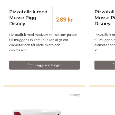
Pizzatallrik med
Pizzatal
Musse Pigg -
Musse Pi
289 kr
Disney
Disney
Pizzatallrik med motiv av Musse som passar
Pizzatallrik
till muggen Oh Yes! Tallriken är 31 cm i
till muggen N
diameter och tål både micro och
diameter och
diskmaskin…
R…
Lägg i varukorgen
Disney