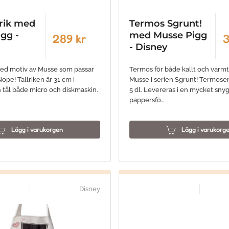
lrik med
Termos Sgrunt!
gg -
med Musse Pigg
289 kr
3
- Disney
 med motiv av Musse som passar
Termos för både kallt och varmt
ope! Tallriken är 31 cm i
Musse i serien Sgrunt! Termos
 tål både micro och diskmaskin.
5 dl. Levereras i en mycket sny
pappersfö…
Lägg i varukorgen
Lägg i varukorg
Disney