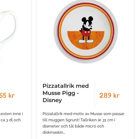
Pizzatallrik med
Musse Pigg -
65 kr
289 kr
Disney
exten inne i
Pizzatallrik med motiv av Musse som passar
a 3 dl och
till muggen Sgrunt! Tallriken är 31 cm i
diameter och tål både micro och
diskmaskin…