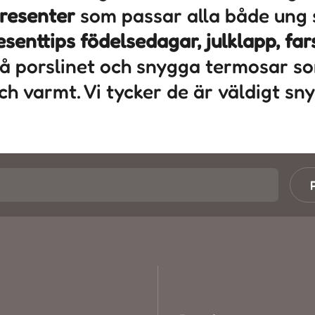
resenter
som passar alla både ung
esenttips födelsedagar, julklapp, fa
på porslinet och snygga termosar so
ch varmt. Vi tycker de är väldigt sn