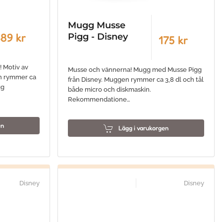
Mugg Musse
89 kr
Pigg - Disney
175 kr
! Motiv av
Musse och vännerna! Mugg med Musse Pigg
en rymmer ca
från Disney. Muggen rymmer ca 3,8 dl och tål
gg
både micro och diskmaskin.
Rekommendatione…
en
Lägg i varukorgen
Disney
Disney