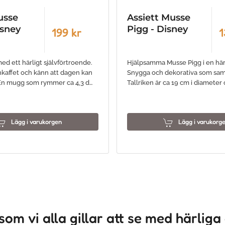
usse
Assiett Musse
isney
Pigg - Disney
199 kr
1
ed ett härligt självförtroende.
Hjälpsamma Musse Pigg i en härl
kaffet och känn att dagen kan
Snygga och dekorativa som sam
! En mugg som rymmer ca 4,3 d…
Tallriken är ca 19 cm i diameter 
Lägg i varukorgen
Lägg i varukorg
som vi alla gillar att se med härliga