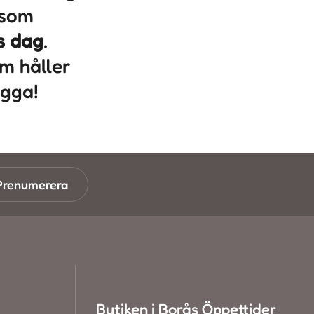
 som
rs dag
.
m håller
ygga!
Prenumerera
Butiken i Borås Öppettider