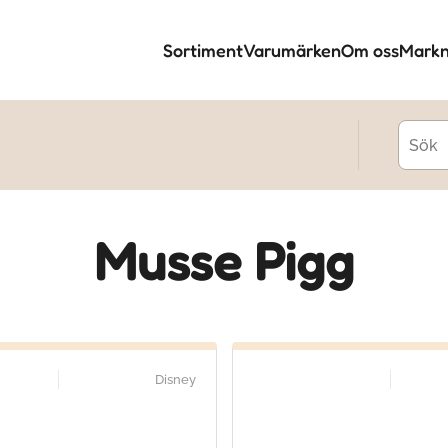
Sortiment
Varumärken
Om oss
Markn
Musse Pigg
Disney