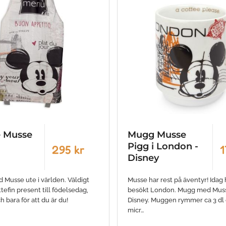
e Musse
Mugg Musse
Pigg i London -
295 kr
1
Disney
 Musse ute i världen. Väldigt
Musse har rest på äventyr! Idag 
ttefin present till födelsedag,
besökt London. Mugg med Muss
h bara för att du är du!
Disney. Muggen rymmer ca 3 dl 
micr…