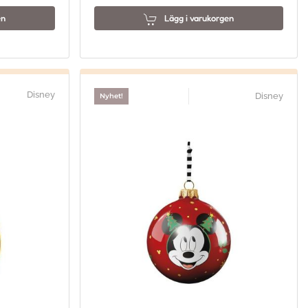
en
Lägg i varukorgen
Disney
Disney
Nyhet!