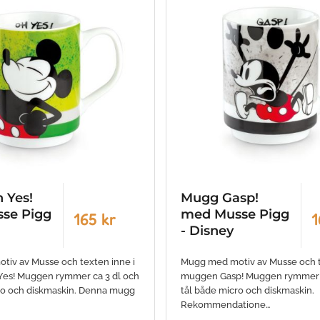
 Yes!
Mugg Gasp!
se Pigg
med Musse Pigg
165 kr
1
- Disney
iv av Musse och texten inne i
Mugg med motiv av Musse och t
es! Muggen rymmer ca 3 dl och
muggen Gasp! Muggen rymmer c
ro och diskmaskin. Denna mugg
tål både micro och diskmaskin.
Rekommendatione…