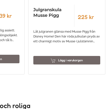
Julgranskula
39 kr
Musse Pigg
225 kr
ig assiett.
Låt julgranen glänsa med Musse Pigg från
lingsobjekt.
Disney Home! Den här röda julkulan pryds av
och tål b…
ett charmigt motiv av Musse i julstämnin…
en
Lägg i varukorgen
 och roliga