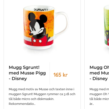
Mugg Sgrunt!
Mugg Oh
med Musse Pigg
med Mus
165 kr
- Disney
- Disney
Mugg med motiv av Musse och texten inne i
Mugg med mot
muggen Sgrunt! Muggen rymmer ca 3 dl och
muggen Oh Y
tål både micro och diskmaskin.
tål både mic
Rekommendatio…
är…