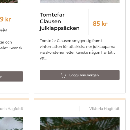
Tomtefar
9 kr
Clausen
85 kr
julklappsäcken
9 kr
Tomtefar Clausen smyger sig fram i
tar och
vinternatten för att skicka ner julklapparna
spelet. Svensk
via skorstenen eller kanske någon har låtit
ytt…
Lägg i varukorgen
en
toria Hagfeldt
Viktoria Hagfeldt