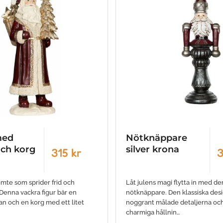
med
Nötknäppare
och korg
silver krona
315 kr
3
omte som sprider frid och
Låt julens magi flytta in med d
 Denna vackra figur bär en
nötknäppare. Den klassiska des
an och en korg med ett litet
noggrant målade detaljerna oc
charmiga hållnin…