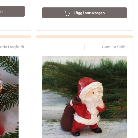
en
Lägg i varukorgen
toria Hagfeldt
Camilla Ståhl