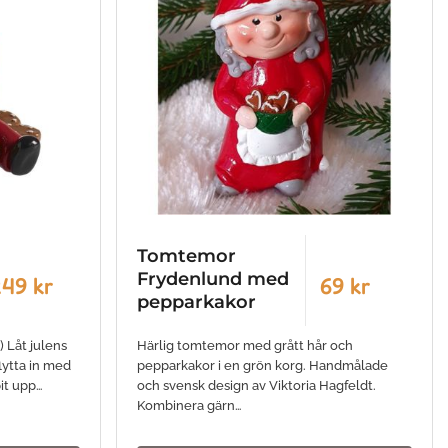
Tomtemor
Frydenlund med
49 kr
69 kr
pepparkakor
 Låt julens
Härlig tomtemor med grått hår och
lytta in med
pepparkakor i en grön korg. Handmålade
it upp…
och svensk design av Viktoria Hagfeldt.
Kombinera gärn…