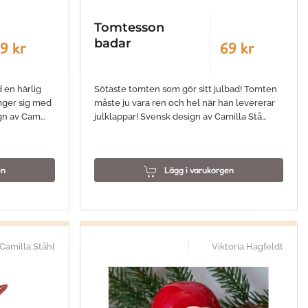
Tomtesson
badar
9 kr
69 kr
 en härlig
Sötaste tomten som gör sitt julbad! Tomten
omger sig med
måste ju vara ren och hel när han levererar
ign av Cam…
julklappar! Svensk design av Camilla Stå…
en
Lägg i varukorgen
Camilla Ståhl
Viktoria Hagfeldt