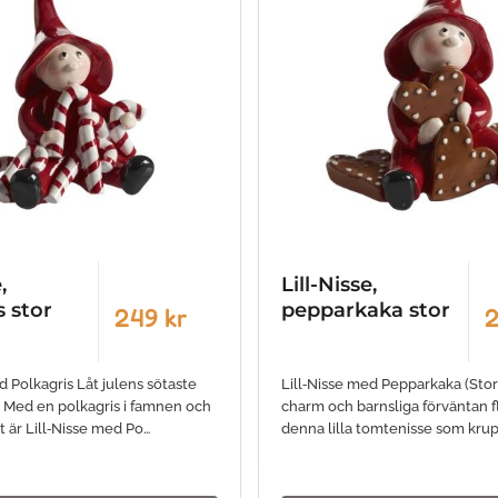
,
Lill-Nisse,
s stor
pepparkaka stor
249 kr
2
d Polkagris Låt julens sötaste
Lill‑Nisse med Pepparkaka (Stor)
in! Med en polkagris i famnen och
charm och barnsliga förväntan f
t är Lill‑Nisse med Po…
denna lilla tomtenisse som krup