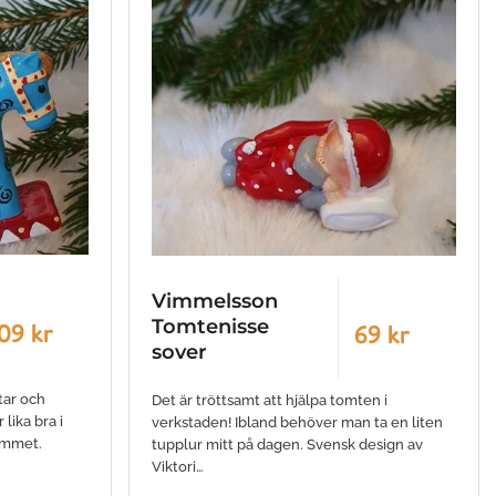
Vimmelsson
Tomtenisse
09 kr
69 kr
sover
tar och
Det är tröttsamt att hjälpa tomten i
 lika bra i
verkstaden! Ibland behöver man ta en liten
ummet.
tupplur mitt på dagen. Svensk design av
Viktori…