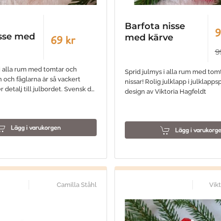
Barfota nisse
9
sse med
med kärve
69 kr
9
 i alla rum med tomtar och
Sprid julmys i alla rum med tom
n och fåglarna är så vackert
nissar! Rolig julklapp i julklapp
r detalj till julbordet. Svensk d…
design av Viktoria Hagfeldt
Lägg i varukorgen
Lägg i varukorg
Camilla Ståhl
Vik