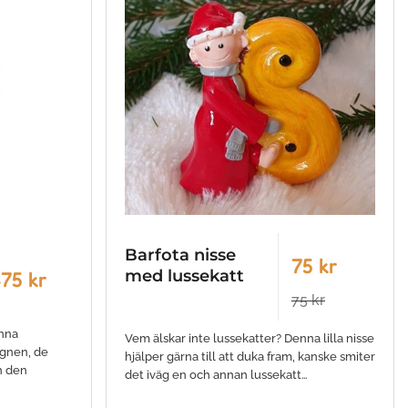
Barfota nisse
75 kr
med lussekatt
75 kr
75 kr
enna
Vem älskar inte lussekatter? Denna lilla nisse
ignen, de
hjälper gärna till att duka fram, kanske smiter
h den
det iväg en och annan lussekatt…