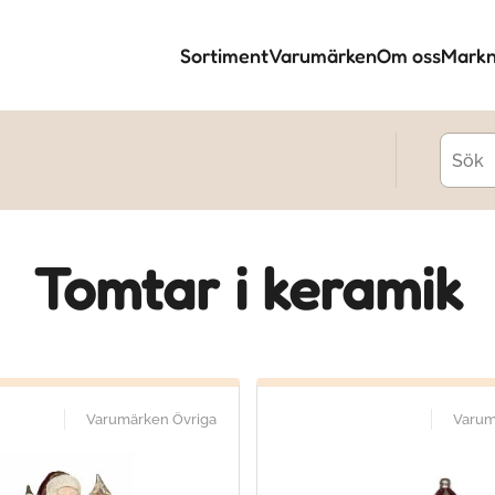
Sortiment
Varumärken
Om oss
Markn
Tomtar i keramik
Varumärken Övriga
Varum