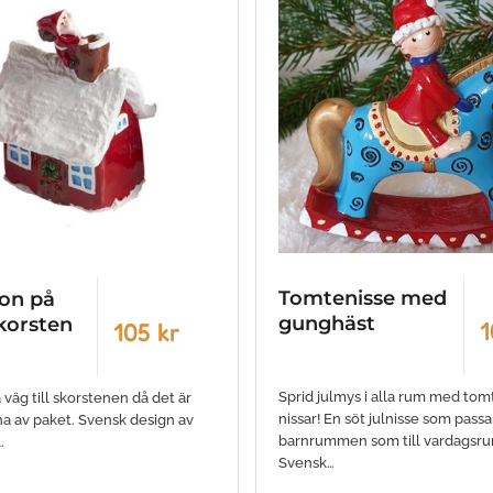
Tomtenisse med
on på
gunghäst
skorsten
1
105 kr
Sprid julmys i alla rum med tom
väg till skorstenen då det är
nissar! En söt julnisse som passar
na av paket. Svensk design av
barnrummen som till vardagsr
.
Svensk…