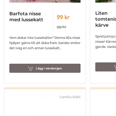
Liten
Barfota nisse
99 kr
tomteni
med lussekatt
kärve
99 kr
Sprid julmys
Vem älskar inte lussekatter? Denna lilla nisse
nissar! Kärve
hjälper gärna till att duka fram, kanske smiter
gjorda. Vacke
det iväg en och annan lussekatt…
Lägg i varukorgen
Camilla Ståhl