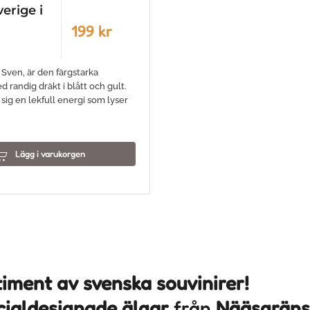
erige i
199 kr
 Sven, är den färgstarka
randig dräkt i blått och gult.
sig en lekfull energi som lyser
Lägg i varukorgen
rtiment av svenska souvinirer!
cialdesignade älgar
från
Nääsgräns