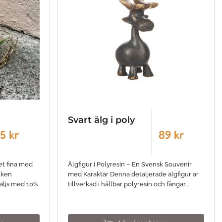
Svart älg i poly
5 kr
89 kr
et fina med
Älgfigur i Polyresin – En Svensk Souvenir
iken
med Karaktär Denna detaljerade älgfigur är
Säljs med 10%
tillverkad i hållbar polyresin och fångar…