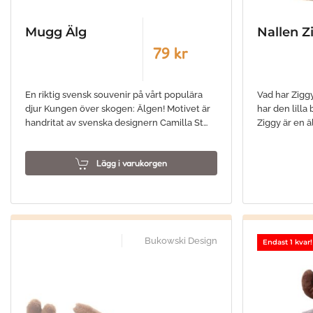
Mugg Älg
Nallen Z
79 kr
En riktig svensk souvenir på vårt populära
Vad har Zigg
djur Kungen över skogen: Älgen! Motivet är
har den lilla b
handritat av svenska designern Camilla St…
Ziggy är en ä
Lägg i varukorgen
Bukowski Design
Endast 1 kvar!