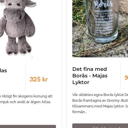
Det fina med
las
Borås - Majas
9
325 kr
Lyktor
Vår alldeles egna Borås lykta! D
 riktigt fin skogens konung att
Borås framtagna av Gnomy-But
mjuk och snäll är älgen Atlas.
tillsammans med Majas lyktor. 
förmån…