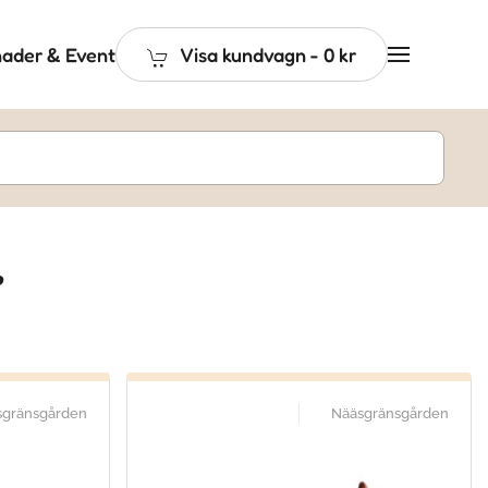
ader & Event
Visa kundvagn
-
0 kr
r
sgränsgården
Nääsgränsgården