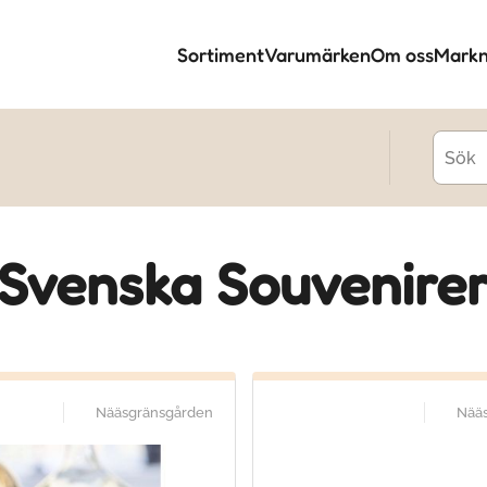
Sortiment
Varumärken
Om oss
Markn
Svenska Souvenire
Nääsgränsgården
Nää