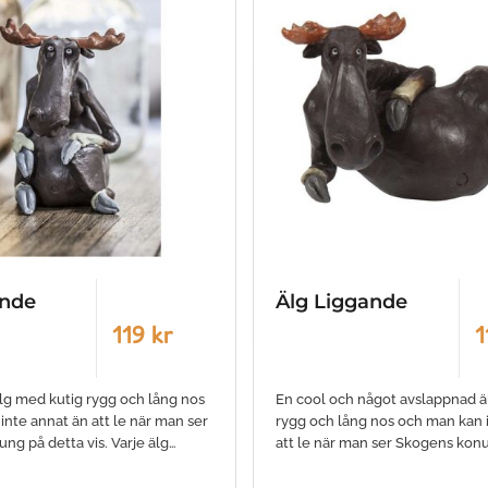
ande
Älg Liggande
119 kr
1
älg med kutig rygg och lång nos
En cool och något avslappnad ä
inte annat än att le när man ser
rygg och lång nos och man kan 
ng på detta vis. Varje älg…
att le när man ser Skogens kon