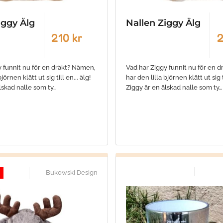
iggy Älg
Nallen Ziggy Älg
210 kr
2
y funnit nu för en dräkt? Nämen,
Vad har Ziggy funnit nu för en 
jörnen klätt ut sig till en... älg!
har den lilla björnen klätt ut sig ti
lskad nalle som ty…
Ziggy är en älskad nalle som ty…
Bukowski Design