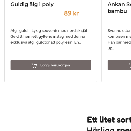
Guldig älg i poly
Ankan Sv
bambu
89 kr
Älg i guld – Lyxig souvenir med nordisk själ
Svenne eller
Ge ditt hem ett gyllene inslag med denna
kompisen med 
exklusiva älg i guldtonad polyresin. En…
Han bär med 
up…
Lägg i varukorgen
Ett litet so
Härliga
spe