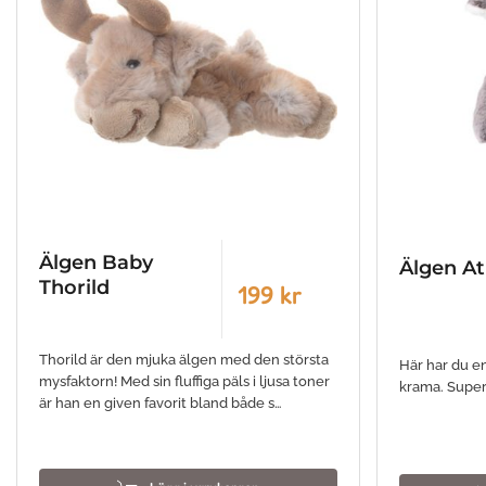
Älgen Baby
Älgen At
Thorild
199 kr
Thorild är den mjuka älgen med den största
Här har du en
mysfaktorn! Med sin fluffiga päls i ljusa toner
krama. Super
är han en given favorit bland både s…