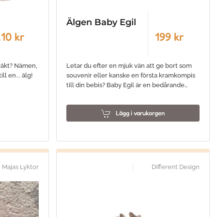
Älgen Baby Egil
10 kr
199 kr
dräkt? Nämen,
Letar du efter en mjuk vän att ge bort som
ll en... älg!
souvenir eller kanske en första kramkompis
till din bebis? Baby Egil är en bedårande…
Lägg i varukorgen
Majas Lyktor
Different Design