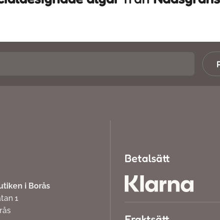
Betalsätt
iken i Borås
atan 1
orås
Fraktsätt