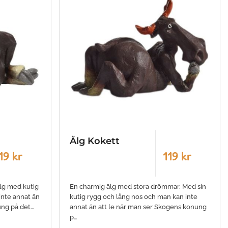
Älg Kokett
19 kr
119 kr
lg med kutig
En charmig älg med stora drömmar. Med sin
inte annat än
kutig rygg och lång nos och man kan inte
ung på det…
annat än att le när man ser Skogens konung
p…