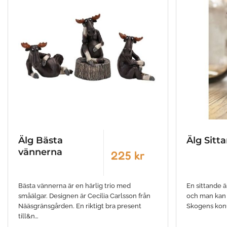
Älg Bästa
Älg Sitt
vännerna
225 kr
Bästa vännerna är en härlig trio med
En sittande 
småälgar. Designen är Cecilia Carlsson från
och man kan 
Nääsgränsgården. En riktigt bra present
Skogens konu
till&n…