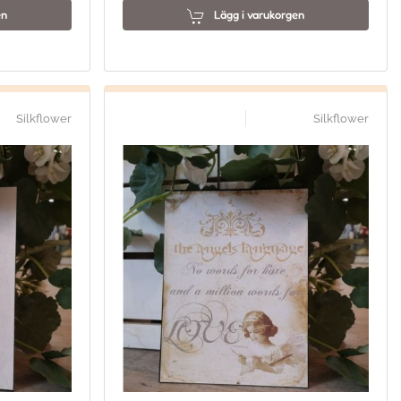
en
Lägg i varukorgen
Silkflower
Silkflower