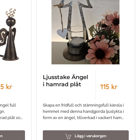
Ljusstake Ängel
i hamrad plåt
5 kr
115 kr
Ängel full
Skapa en fridfull och stämningsfull känsla i
gn.
hemmet med denna handgjorda ljuslykta i
mrad plåt oc…
form av en ängel, tillverkad i vackert ham…
en
Lägg i varukorgen