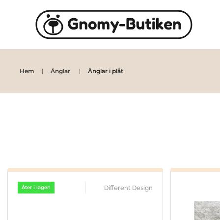
Skip to main content
Hem
Änglar
Änglar i plåt
Different Design
Åter i lager!