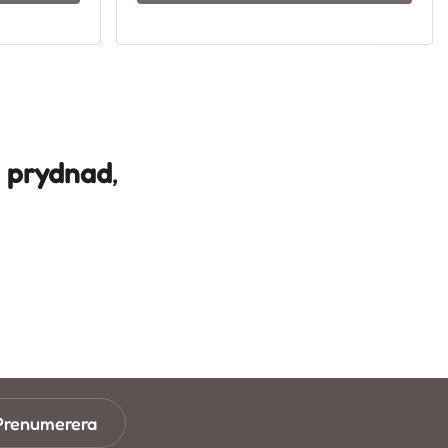
m
prydnad
,
Prenumerera