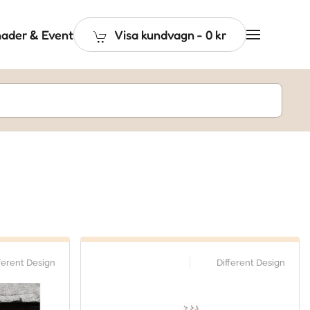
ader & Event
Visa kundvagn
-
0 kr
ferent Design
Different Design