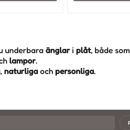
du underbara
änglar
i
plåt
, både so
ch
lampor
.
a
,
naturliga
och
personliga
.