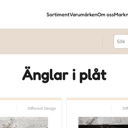
Sortiment
Varumärken
Om oss
Markn
Änglar i plåt
Different Design
Dif