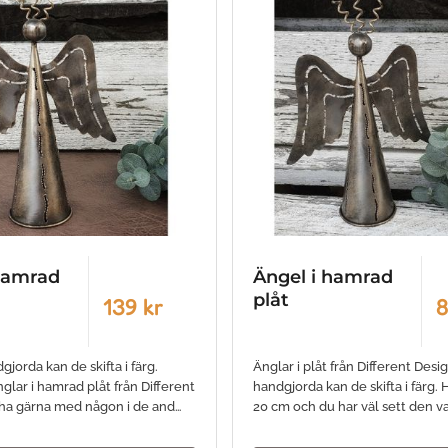
 hamrad
Ängel i hamrad
plåt
139 kr
8
gjorda kan de skifta i färg.
Änglar i plåt från Different Desi
lar i hamrad plåt från Different
handgjorda kan de skifta i färg. 
ha gärna med någon i de and…
20 cm och du har väl sett den v