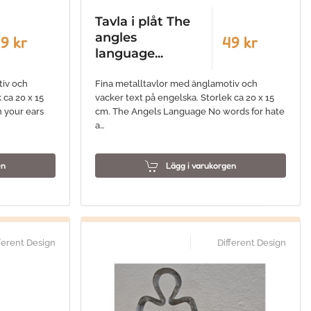
Tavla i plåt The
angles
9 kr
49 kr
language...
tiv och
Fina metalltavlor med änglamotiv och
 ca 20 x 15
vacker text på engelska. Storlek ca 20 x 15
h your ears
cm. The Angels Language No words for hate
a…
en
Lägg i varukorgen
ferent Design
Different Design