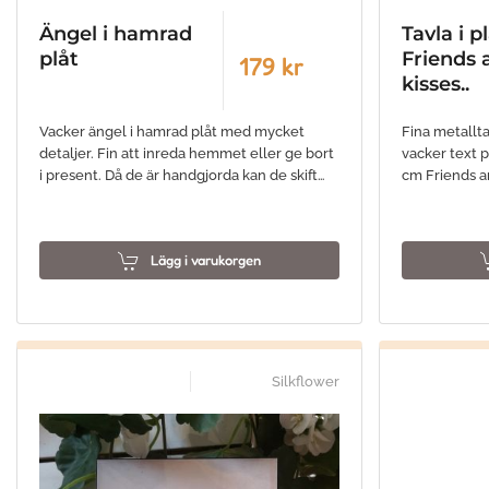
Ängel i hamrad
Tavla i p
plåt
Friends 
179 kr
kisses..
Vacker ängel i hamrad plåt med mycket
Fina metallt
detaljer. Fin att inreda hemmet eller ge bort
vacker text p
i present. Då de är handgjorda kan de skift…
cm Friends a
Lägg i varukorgen
Silkflower