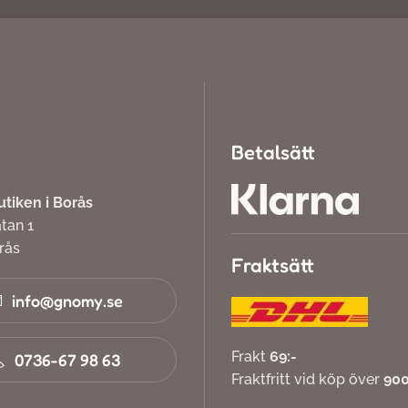
Betalsätt
iken i Borås
atan 1
orås
Fraktsätt
info@gnomy.se
Frakt
69:-
0736-67 98 63
Fraktfritt vid köp över
900