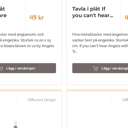
låt
Tavla i plåt If
are
you can't hear...
49 kr
4
avlor med änglamotiv och
Fina metalltavlor med ängelmo
å engelska. Storlek ca 20 x 15
vacker text på engelska. Storlek
re kisses blown to us by Angels
cm. If you can't hear Angels wit
Tr…
Lägg i varukorgen
Lägg i varukorg
Different Design
Dif