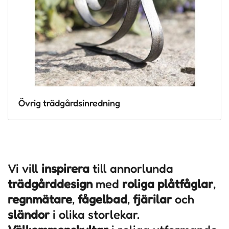
Övrig trädgårdsinredning
Vi vill
inspirera
till annorlunda
trädgårddesign
med
roliga plåtfåglar
,
regnmätare
,
fågelbad
,
fjärilar
och
sländor
i olika storlekar.