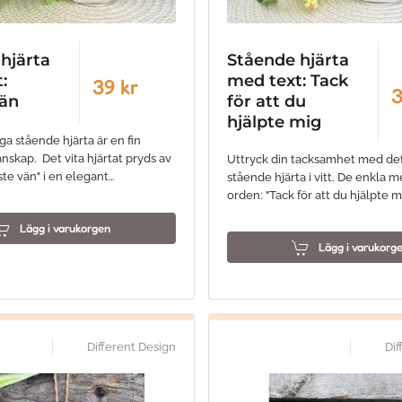
hjärta
Stående hjärta
:
med text: Tack
39 kr
3
vän
för att du
hjälpte mig
a stående hjärta är en fin
nskap. Det vita hjärtat pryds av
Uttryck din tacksamhet med detta
ste vän" i en elegant…
stående hjärta i vitt. De enkla m
orden: "Tack för att du hjälpte m
Lägg i varukorgen
Lägg i varukorg
Different Design
Dif