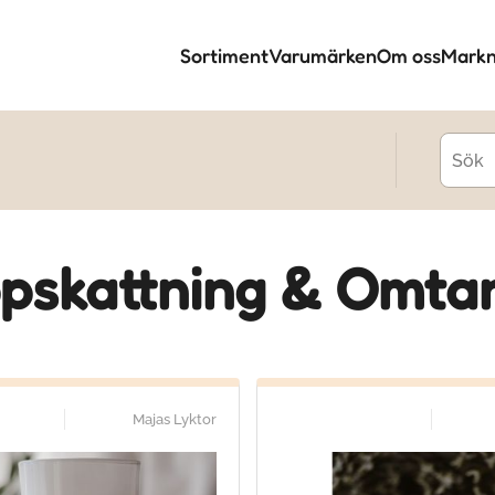
Sortiment
Varumärken
Om oss
Markn
pskattning & Omta
Majas Lyktor