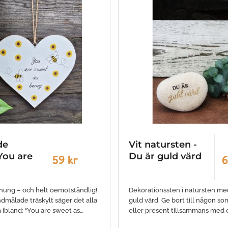
de
Vit natursten -
 You are
Du är guld värd
59 kr
6
nung – och helt oemotståndlig!
Dekorationssten i natursten med
dmålade träskylt säger det alla
guld värd. Ge bort till någon s
 ibland: “You are sweet as…
eller present tillsammans med 