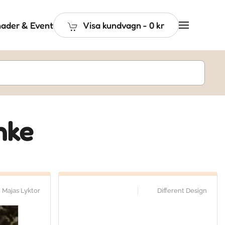
ader & Event
Visa kundvagn
-
0 kr
nke
Majas Lyktor
Different Design