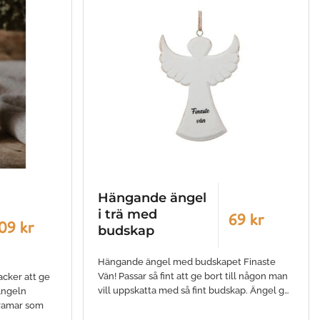
Hängande ängel
i trä med
69 kr
09 kr
budskap
Hängande ängel med budskapet Finaste
Vän! Passar så fint att ge bort till någon man
acker att ge
vill uppskatta med så fint budskap. Ängel g…
 Ängeln
ramar som