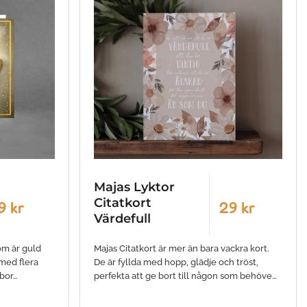
Majas Lyktor
Citatkort
9 kr
29 kr
Värdefull
om är guld
Majas Citatkort är mer än bara vackra kort.
 med flera
De är fyllda med hopp, glädje och tröst,
ebor…
perfekta att ge bort till någon som behöve…