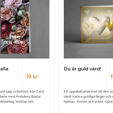
alla
Du är guld värd!
19 kr
1
um tags collektion från Card
Ett uppskattande kort till den s
rbete med Årstidens Bästa!
värd! Vackra guldiga färger och
födelsedag, bröllop och
hjärtan. Korten är tryckta i Göt