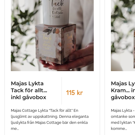
Majas Lykta
Majas Ly
Tack för allt...
Kram... i
115 kr
inkl gåvobox
gåvobox
Majas Cottage Lykta “Tack för allt” En
Majas Lykta 
ljusglimt av uppskattning. Denna eleganta
omtanke som
ljuslykta från Majas Cottage bär den enkla
med lyktan “
me…
komme…