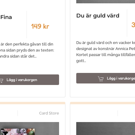
Du är guld värd
Fina
3
149 kr
Du är guld värd och en vacker k
r den perfekta gåvan till din
designat av konstnär Annica Pet
ena sidan pryds den av texten:
Kortet passar till många tillfäll
andra sidan står det…
gott…
Lägg i varukorg
Lägg i varukorgen
Card Store