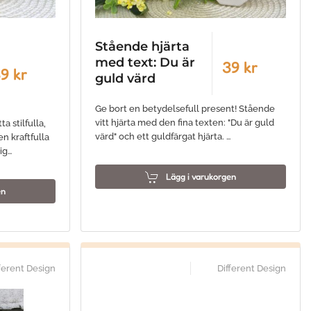
Stående hjärta
med text: Du är
39 kr
9 kr
guld värd
Ge bort en betydelsefull present! Stående
vitt hjärta med den fina texten: "Du är guld
 stilfulla,
värd" och ett guldfärgat hjärta. …
en kraftfulla
ig…
Lägg i varukorgen
en
ferent Design
Different Design