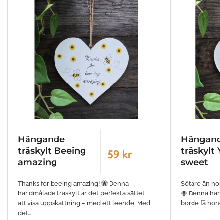
Hängande
Hängan
träskylt Beeing
träskylt
59 kr
amazing
sweet
Thanks for beeing amazing! 🐝 Denna
Sötare än ho
handmålade träskylt är det perfekta sättet
🐝 Denna han
att visa uppskattning – med ett leende. Med
borde få höra
det…