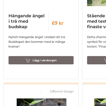
Hängande ängel
Stående 
i trä med
med text
69 kr
budskap
finaste 
Nyhet! Hängande ängel i snidad vitt trä.
Detta charmig
Budskapet den kommer med är många
symbol för vä
kramar!
texten: "Fina
Lägg i varukorgen
Different Design