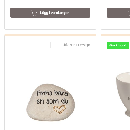
Lägg i varukorgen
Different Design
Åter i lager!