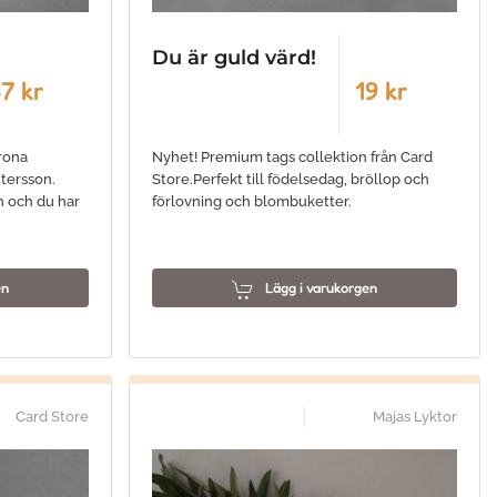
Du är guld värd!
7 kr
19 kr
rona
Nyhet! Premium tags collektion från Card
tersson.
Store.Perfekt till födelsedag, bröllop och
en och du har
förlovning och blombuketter.
en
Lägg i varukorgen
Card Store
Majas Lyktor