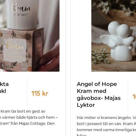
kta
Angel of Hope
nkl
Kram med
115 kr
1
gåvobox- Majas
Lyktor
- Kram Ge bort en gest av
 värmer både hjärta och hem –
Här möter vi kramens ängeln. V
Kram” från Majas Cottage. Den
bort i present till en vän. Kram
kommer med varma innerliga k
fyller…