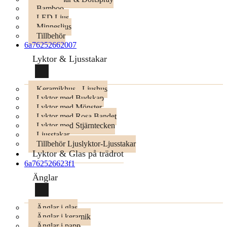
Bamboo
LED Ljus
Minnesljus
Tillbehör
6a76252662007
Lyktor & Ljusstakar
Keramikhus - Ljushus
Lyktor med Budskap
Lyktor med Mönster
Lyktor med Rosa Bandet
Lyktor med Stjärntecken
Ljusstakar
Tillbehör Ljuslyktor-Ljusstakar
Lyktor & Glas på trädrot
6a762526623f1
Änglar
Änglar i glas
Änglar i keramik
Änglar i papp