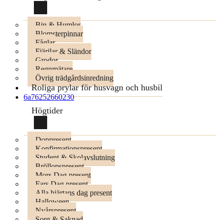
Bin & Humlor
Blomsterpinnar
Fåglar
Fjärilar & Sländor
Grodor
Regnmätare
Övrig trädgårdsinredning
Roliga prylar för husvagn och husbil
6a76252660230
Högtider
Doppresent
Konfirmationspresent
Student & Skolavslutning
Bröllopspresent
Mors Dag present
Fars Dag present
Alla hjärtans dag present
Halloween
Nyårspresent
Sorg & Saknad