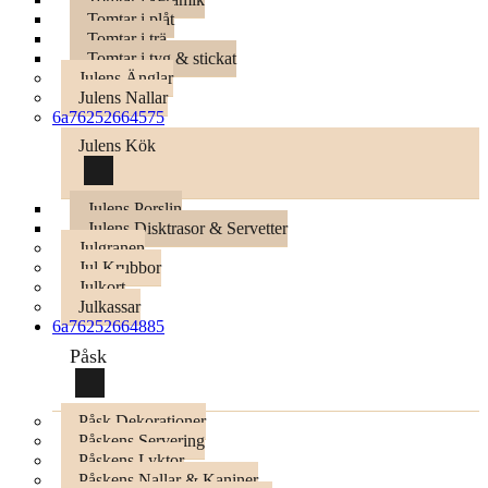
Tomtar i plåt
Tomtar i trä
Tomtar i tyg & stickat
Julens Änglar
Julens Nallar
6a76252664575
Julens Kök
Julens Porslin
Julens Disktrasor & Servetter
Julgranen
Jul Krubbor
Julkort
Julkassar
6a76252664885
Påsk
Påsk Dekorationer
Påskens Servering
Påskens Lyktor
Påskens Nallar & Kaniner