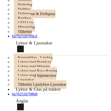
Votivljus
Doftoljor
Doftljus
Doftpinnar & Doftspray
Bamboo
LED Ljus
Minnesljus
Tillbehör
6a762526704cd
Lyktor & Ljusstakar
Keramikhus - Ljushus
Lyktor med Budskap
Lyktor med Mönster
Lyktor med Rosa Bandet
Lyktor med Stjärntecken
Ljusstakar
Tillbehör Ljuslyktor-Ljusstakar
Lyktor & Glas på trädrot
6a762526708b8
Änglar