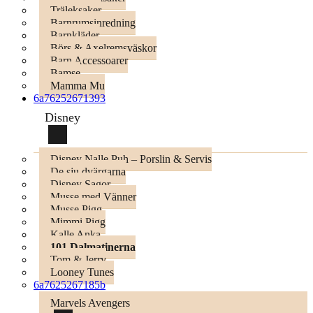
Träleksaker
Barnrumsinredning
Barnkläder
Börs & Axelremsväskor
Barn Accessoarer
Bamse
Mamma Mu
6a76252671393
Disney
Disney Nalle Puh – Porslin & Servis
De sju dvärgarna
Disney Sagor
Musse med Vänner
Musse Pigg
Mimmi Pigg
Kalle Anka
101 Dalmatinerna
Tom & Jerry
Looney Tunes
6a7625267185b
Marvels Avengers