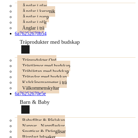
Änglar i glas
Änglar i keramik
Änglar i papp
Änglar i plåt
Änglar i trä
6a76252670b54
Träprodukter med budskap
Träprodukter Ord
Trästjärnor med budskap
Trähjärtan med budskap
Trätavlor med budskap
Kylskåpsmagneter i trä
Välkommenskyltar
6a76252670e5e
Barn & Baby
Babyfiltar & Påslakan
Nappar - Nappflaskor
Snuttisar & Drägglisar
Bioplast leksaker