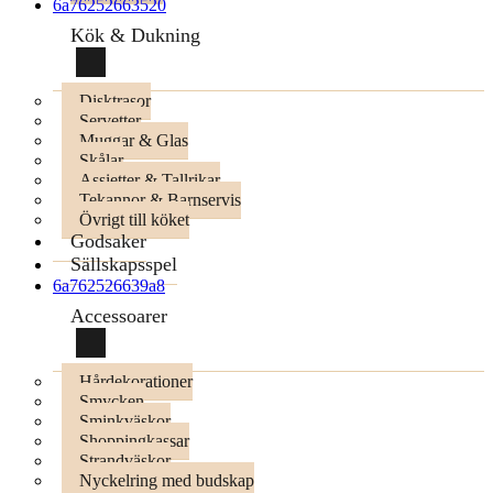
6a76252663520
Kök & Dukning
Disktrasor
Servetter
Muggar & Glas
Skålar
Assietter & Tallrikar
Tekannor & Barnservis
Övrigt till köket
Godsaker
Sällskapsspel
6a762526639a8
Accessoarer
Hårdekorationer
Smycken
Sminkväskor
Shoppingkassar
Strandväskor
Nyckelring med budskap