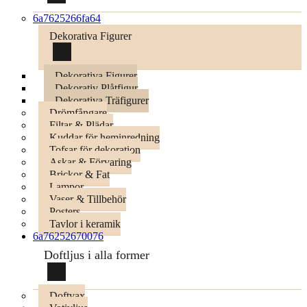
6a7625266fa64
Dekorativa Figurer
Dekorativa Figurer
Dekorativ Plåtfigur
Dekorativa Träfigurer
Drömfångare
Filtar & Plädar
Kuddar för heminredning
Tofsar för dekoration
Askar & Förvaring
Brickor & Fat
Lampor
Vaser & Tillbehör
Posters
Tavlor i keramik
6a76252670076
Doftljus i alla former
Doftvax