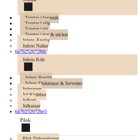
Tomtar i keramik
Tomtar i plåt
Tomtar i trä
Tomtar i tyg & stickat
Julens Änglar
Julens Nallar
6a762526728dc
Julens Kök
Julens Porslin
Julens Disktrasor & Servetter
Julgranen
Jul Krubbor
Julkort
Julkassar
6a76252672be5
Påsk
Påsk Dekorationer