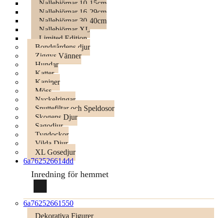
Nallebjörnar 10-15cm
Nallebjörnar 16-29cm
Nallebjörnar 30-40cm
Nallebjörnar XL
Limited Edition
Bondgårdens djur
Ziggys Vänner
Hundar
Katter
Kaniner
Möss
Nyckelringar
Snuttefiltar och Speldosor
Skogens Djur
Sagodjur
Tygdockor
Vilda Djur
XL Gosedjur
6a762526614dd
Inredning för hemmet
6a76252661550
Dekorativa Figurer