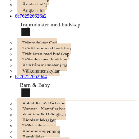
Änglar i plåt
Änglar i trä
6a762526626a2
Träprodukter med budskap
Träprodukter Ord
Trästjärnor med budskap
Trähjärtan med budskap
Trätavlor med budskap
Kylskåpsmagneter i trä
Välkommenskyltar
6a762526629d4
Barn & Baby
Babyfiltar & Påslakan
Nappar - Nappflaskor
Snuttisar & Drägglisar
Bioplast leksaker
Träleksaker
Barnrumsinredning
Barnkläder