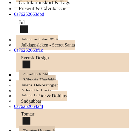
Gratulationskort & Tags
Present & Gåvokassar
6a76252663dbd
Jul
Julens nyheter 2025
Julklappsleken - Secret Santa
6a76252663f1c
Svensk Design
Camilla Ståhl
Viktoria Hagfeldt
Julens Dekorationer
Advent & Lucia
Julens Lyktor & Doftljus
Snögubbar
6a7625266424f
Tomtar
Tomtar i keramik