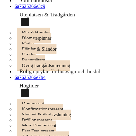
Sommarkänsla
6a7625266e3c9
Uteplatsen & Trädgården
Bin & Humlor
Blomsterpinnar
Fåglar
Fjärilar & Sländor
Grodor
Regnmätare
Övrig trädgårdsinredning
Roliga prylar för husvagn och husbil
6a7625266e7b4
Högtider
Doppresent
Konfirmationspresent
Student & Skolavslutning
Bröllopspresent
Mors Dag present
Fars Dag present