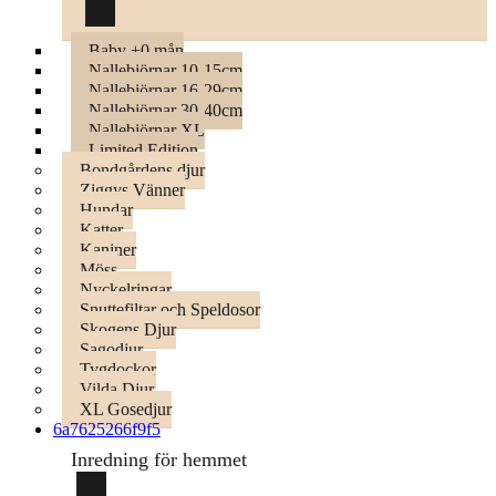
Baby +0 mån
Nallebjörnar 10-15cm
Nallebjörnar 16-29cm
Nallebjörnar 30-40cm
Nallebjörnar XL
Limited Edition
Bondgårdens djur
Ziggys Vänner
Hundar
Katter
Kaniner
Möss
Nyckelringar
Snuttefiltar och Speldosor
Skogens Djur
Sagodjur
Tygdockor
Vilda Djur
XL Gosedjur
6a7625266f9f5
Inredning för hemmet