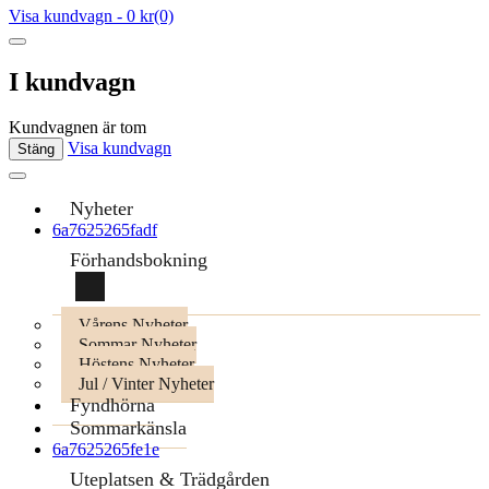
Visa kundvagn
-
0 kr
(0)
I kundvagn
Kundvagnen är tom
Visa kundvagn
Stäng
Nyheter
6a7625265fadf
Förhandsbokning
Vårens Nyheter
Sommar Nyheter
Höstens Nyheter
Jul / Vinter Nyheter
Fyndhörna
Sommarkänsla
6a7625265fe1e
Uteplatsen & Trädgården