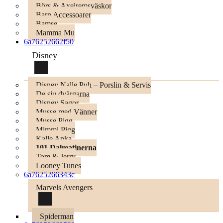
Börs & Axelremsväskor
Barn Accessoarer
Bamse
Mamma Mu
6a76252662f50
Disney
Disney Nalle Puh – Porslin & Servis
De sju dvärgarna
Disney Sagor
Musse med Vänner
Musse Pigg
Mimmi Pigg
Kalle Anka
101 Dalmatinerna
Tom & Jerry
Looney Tunes
6a7625266343c
Marvels Avengers
Spiderman