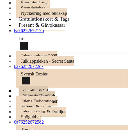
Shoppingkassar
Strandväskor
Nyckelring med budskap
Gratulationskort & Tags
Present & Gåvokassar
6a7625267217b
Jul
Julens nyheter 2025
Julklappsleken - Secret Santa
6a762526722c7
Svensk Design
Camilla Ståhl
Viktoria Hagfeldt
Julens Dekorationer
Advent & Lucia
Julens Lyktor & Doftljus
Snögubbar
6a762526725d2
Tomtar