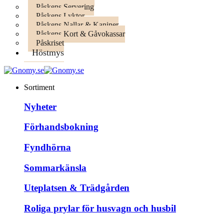
Påskens Servering
Påskens Lyktor
Påskens Nallar & Kaniner
Påskens Kort & Gåvokassar
Påskriset
Höstmys
Sortiment
Nyheter
Förhandsbokning
Fyndhörna
Sommarkänsla
Uteplatsen & Trädgården
Roliga prylar för husvagn och husbil