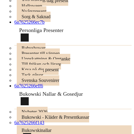
Alla hjärtans dag present
Halloween
Nyårspresent
Sorg & Saknad
6a7625266ec7b
Personliga Presenter
Babyshower
Presenter till vännen
Uppskattning & Omtanke
Till fröken och lärare
Krya på dig present
Tack-gåvor
Svenska Souvenirer
6a7625266eff6
Bukowski Nallar & Gosedjur
Nyheter 2026
Bukowski - Kläder & Presentkassar
6a7625266f143
Bukowskinallar