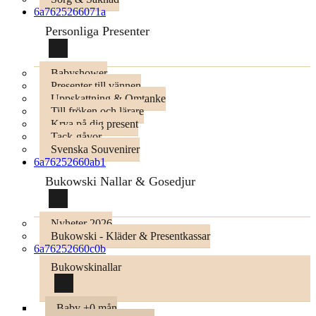
6a7625266071a
Personliga Presenter
Babyshower
Presenter till vännen
Uppskattning & Omtanke
Till fröken och lärare
Krya på dig present
Tack-gåvor
Svenska Souvenirer
6a76252660ab1
Bukowski Nallar & Gosedjur
Nyheter 2026
Bukowski - Kläder & Presentkassar
6a76252660c0b
Bukowskinallar
Baby +0 mån