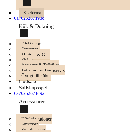
Spiderman
6a7625267193c
Kök & Dukning
Disktrasor
Servetter
Muggar & Glas
Skålar
Assietter & Tallrikar
Tekannor & Barnservis
Övrigt till köket
Godsaker
Sällskapsspel
6a76252671d92
Accessoarer
Hårdekorationer
Smycken
Sminkväskor