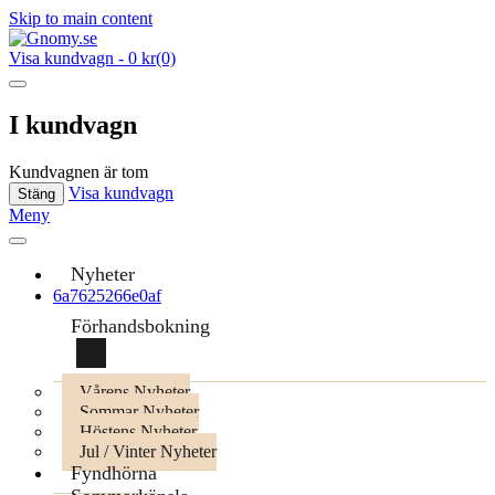
Skip to main content
Visa kundvagn
-
0 kr
(0)
I kundvagn
Kundvagnen är tom
Visa kundvagn
Stäng
Meny
Nyheter
6a7625266e0af
Förhandsbokning
Vårens Nyheter
Sommar Nyheter
Höstens Nyheter
Jul / Vinter Nyheter
Fyndhörna