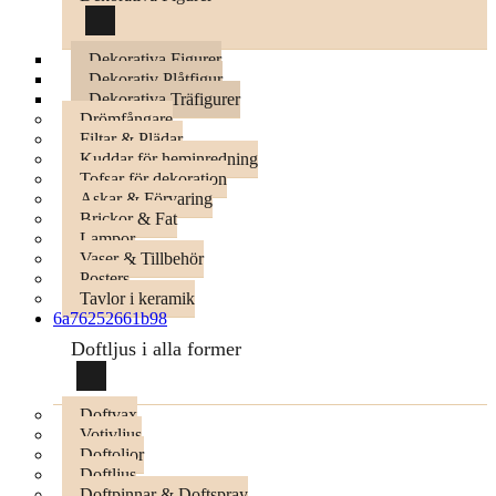
Dekorativa Figurer
Dekorativ Plåtfigur
Dekorativa Träfigurer
Drömfångare
Filtar & Plädar
Kuddar för heminredning
Tofsar för dekoration
Askar & Förvaring
Brickor & Fat
Lampor
Vaser & Tillbehör
Posters
Tavlor i keramik
6a76252661b98
Doftljus i alla former
Doftvax
Votivljus
Doftoljor
Doftljus
Doftpinnar & Doftspray