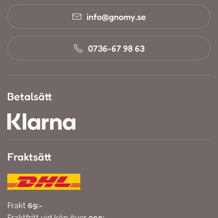
info@gnomy.se
0736-67 98 63
Betalsätt
Fraktsätt
Frakt
69:-
Fraktfritt vid köp över
900:-