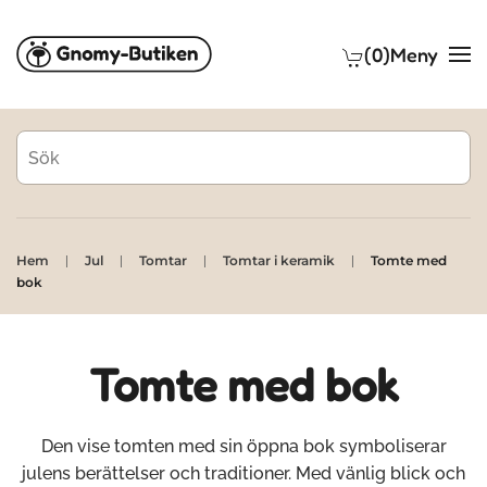
(0)
Meny
Skip to main content
Hem
Jul
Tomtar
Tomtar i keramik
Tomte med
bok
Tomte med bok
Den vise tomten med sin öppna bok symboliserar
julens berättelser och traditioner. Med vänlig blick och