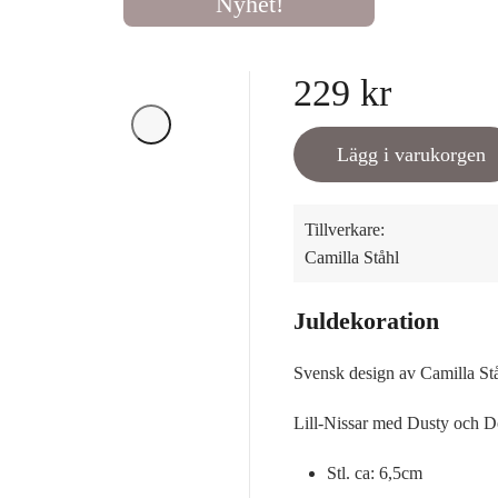
Nyhet!
229 kr
Lägg i varukorgen
Tillverkare:
Camilla Ståhl
Juldekoration
Svensk design av Camilla Stå
Lill-Nissar med Dusty och D
Stl. ca: 6,5cm