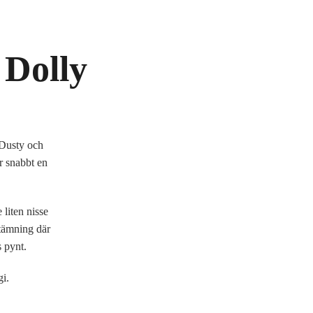
 Dolly
 Dusty och
r snabbt en
liten nisse
stämning där
s pynt.
i.