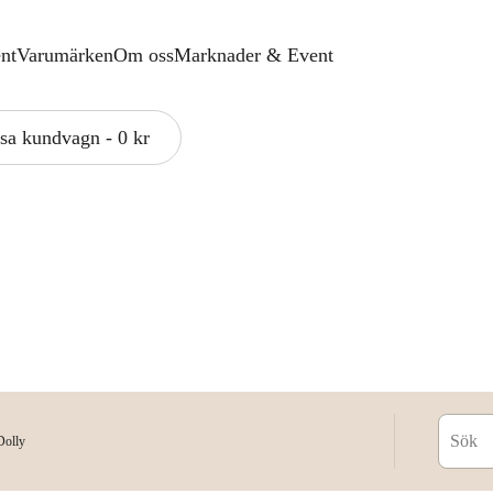
nt
Varumärken
Om oss
Marknader & Event
sa kundvagn
-
0 kr
vagnen är tom
Dolly