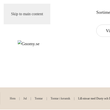
Sortime
Skip to main content
Vi
Kund
Hem
Jul
Tomtar
Tomtar i keramik
Lill-nissar med Dusty och 