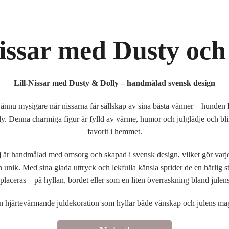
nissar med Dusty och
Lill-Nissar med Dusty & Dolly – handmålad svensk design
r ännu mysigare när nissarna får sällskap av sina bästa vänner – hunden
ly. Denna charmiga figur är fylld av värme, humor och julglädje och bli
favorit i hemmet.
lj är handmålad med omsorg och skapad i svensk design, vilket gör varje 
 unik. Med sina glada uttryck och lekfulla känsla sprider de en härlig 
placeras – på hyllan, bordet eller som en liten överraskning bland julen
n hjärtevärmande juldekoration som hyllar både vänskap och julens mag