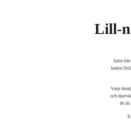
Lill-
Julen bli
katten Dol
Varje deta
och djurvän
de än 
E