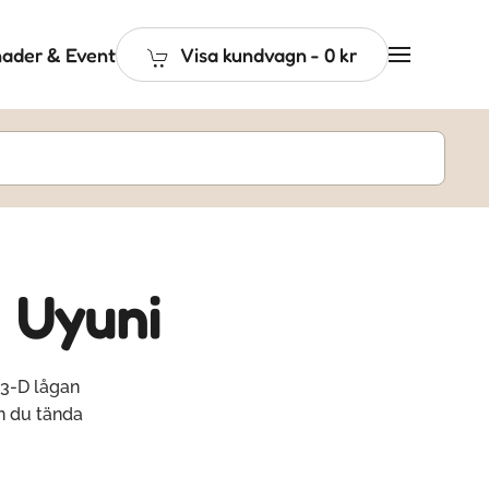
ader & Event
Visa kundvagn
-
0 kr
 Uyuni
 3-D lågan
n du tända