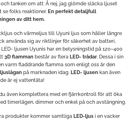
 och tanken om att: Å nej, jag glömde släcka ljuset
t se folks reaktioner.
En perfekt detaljfull
ningen av ditt hem.
ckljus och värmeljus till Uyuni ljus som håller längre
 använda sig av riktlinjer för säkerhet av batteri,
. LED- ljusen Uyunis har en belysningstid på 120–400
tt
3D flamman
består av flera
LED- trådar
. Dessa i sin
en varm fladdrande flamma som enligt oss är den
ljuslågan
på marknaden idag.
LED- ljusen
kan även
 är ej vattentäta!
du även komplettera med en fjärrkontroll för att öka
med timerlägen, dimmer och enkel på och avstängning.
ra produkter kommer samtliga
LED-ljus
i en vacker