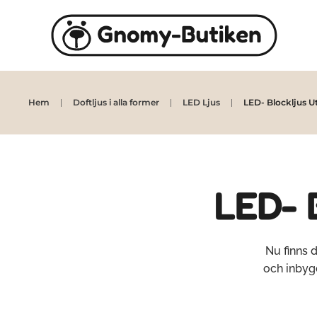
Skip to main content
Hem
Doftljus i alla former
LED Ljus
LED- Blockljus U
LED- 
Nu finns 
och inbyg