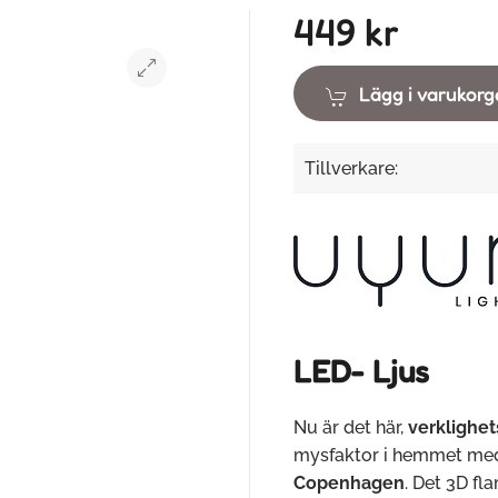
449 kr
Lägg i varukor
Tillverkare:
LED- Ljus
Nu är det här,
verklighet
mysfaktor i hemmet med
Copenhagen
. Det 3D fl