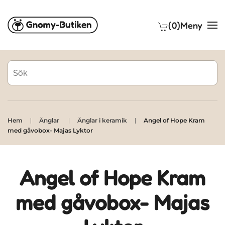
(0)
Meny
Skip to main content
Hem
Änglar
Änglar i keramik
Angel of Hope Kram
med gåvobox- Majas Lyktor
Angel of Hope Kram
med gåvobox- Majas