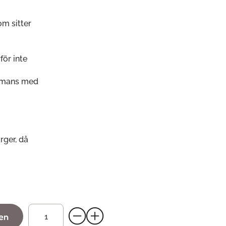
m sitter
för inte
ammans med
rger, då
gen