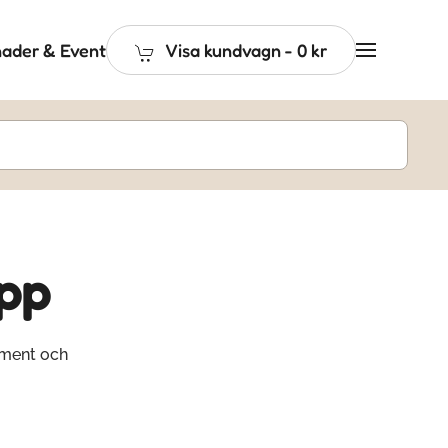
ader & Event
Visa kundvagn
-
0 kr
pp
ament och