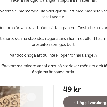
Vackra handgjorda änglar i papp från Trademan.
evereras ej monterade utan det gör du lätt med magneten so
fast i ängeln.
nglarna är vackra att både sätta i granen, i fönstret eller
var
rt snöret och ha ståendes någonstans i hemmet eller tills
presenten som ges bort.
Var dock noga att du inte klipper för nära ängeln.
 förekomma mindre variationer på storlekar, mönster och fä
änglarna är handgjorda.
49 kr
Lägg i varukor