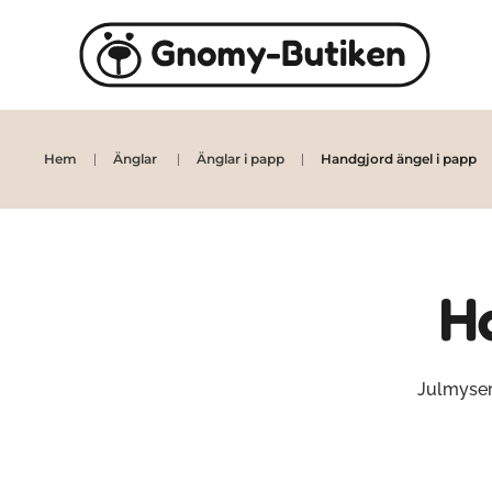
Skip to main content
Hem
Änglar
Änglar i papp
Handgjord ängel i papp
H
Julmyser