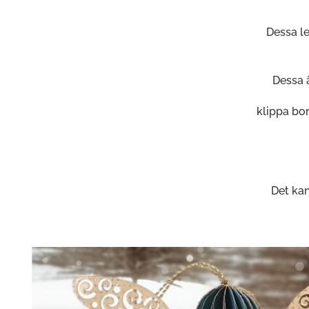
Dessa l
Dessa ä
klippa bo
Det kan