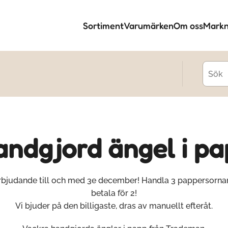
Sortiment
Varumärken
Om oss
Markn
andgjord ängel i pa
bjudande till och med 3e december! Handla 3 pappersorn
betala för 2!
Vi bjuder på den billigaste, dras av manuellt efteråt.