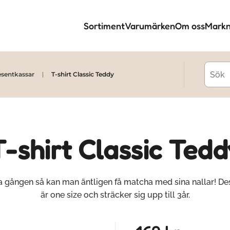
Sortiment
Varumärken
Om oss
Markn
esentkassar
T-shirt Classic Teddy
T-shirt Classic Tedd
ta gången så kan man äntligen få matcha med sina nallar! Des
är one size och sträcker sig upp till 3år.