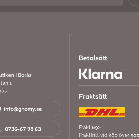
Betalsätt
iken i Borås
atan 1
orås
Fraktsätt
info@gnomy.se
Frakt
69:-
0736-67 98 63
Fraktfritt vid köp över
900