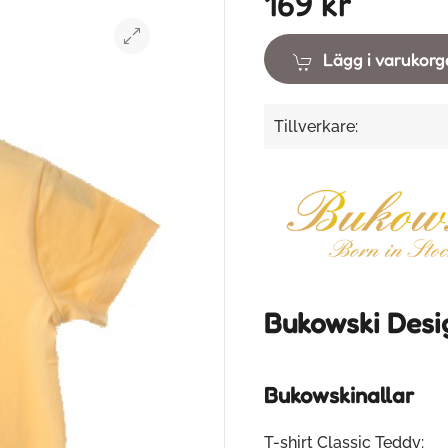
169 kr
Lägg i varukor
Tillverkare:
Bukowski Desi
Bukowskinallar
T-shirt Classic Teddy: