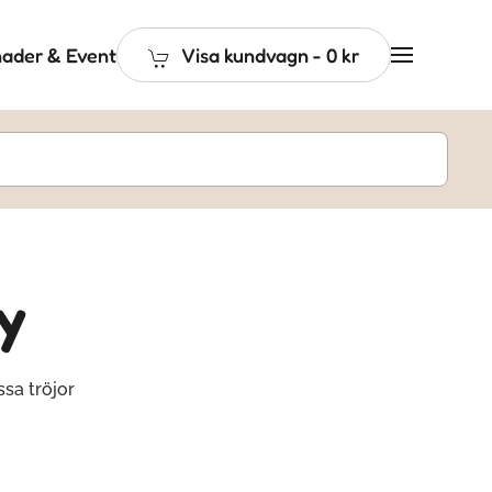
ader & Event
Visa kundvagn
-
0 kr
y
sa tröjor