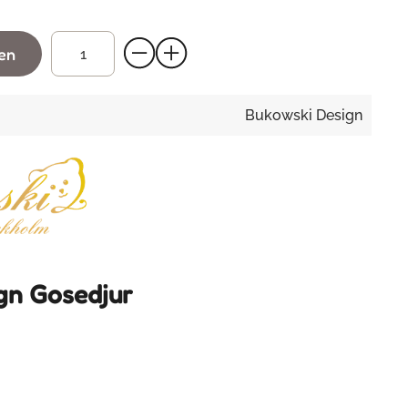
gen
Bukowski Design
gn Gosedjur