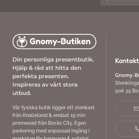
Din personliga presentbutik.
Kontakt
Hjälp & råd att hitta den
Gnomy-But
perfekta presenten.
Stenkilsg
Inspireras av vårt stora
506 35 B
utbud.
Vår fysiska butik ligger ett stenkast
från Knalleland & endast 15 min
promenad från Borås City. Egen
parkering med anpassad ingång i
markplan för barnvagn & rullstol.