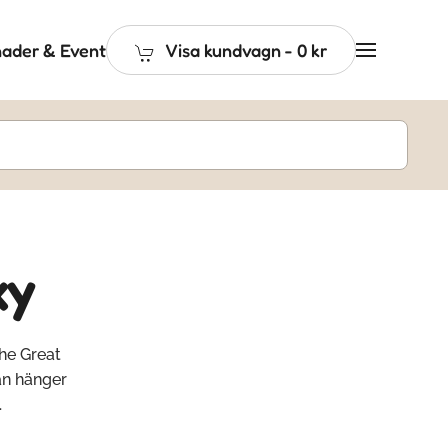
ader & Event
Visa kundvagn
-
0 kr
xy
he Great
an hänger
.