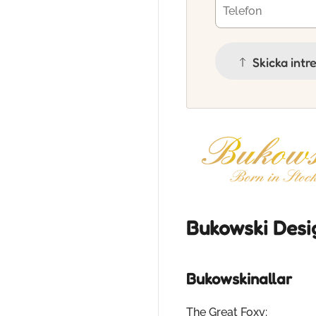
Skicka intr
Bukowski Desi
Bukowskinallar
The Great Foxy: