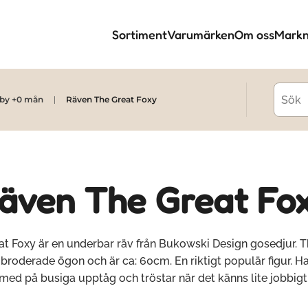
Sortiment
Varumärken
Om oss
Markn
by +0 mån
Räven The Great Foxy
även The Great Fo
at Foxy är en underbar räv från Bukowski Design gosedjur. T
 broderade ögon och är ca: 60cm. En riktigt populär figur. H
med på busiga upptåg och tröstar när det känns lite jobbigt