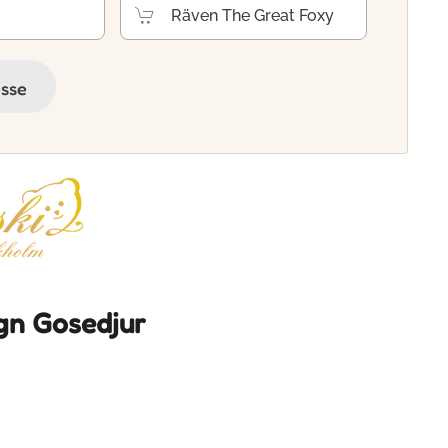
esse
gn Gosedjur