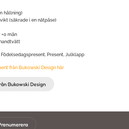
m hållning)
 vikt (säkrade i en nätpåse)
 +0 mån
 handtvätt
, Födelsedagspresent, Present, Julklapp
iment från Bukowski Design här
från Bukowski Design
Prenumerera