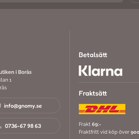
Betalsätt
iken i Borås
atan 1
orås
Fraktsätt
info@gnomy.se
Frakt
69:-
0736-67 98 63
Fraktfritt vid köp över
900