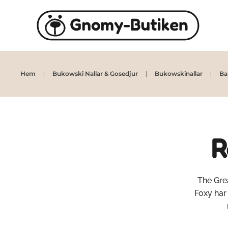
Skip to main content
Hem
Bukowski Nallar & Gosedjur
Bukowskinallar
Ba
R
The Gre
Foxy har