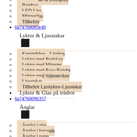
Bamboo
LED Ljus
Minnesljus
Tillbehör
6a74760095e40
Lyktor & Ljusstakar
Keramikhus - Ljushus
Lyktor med Budskap
Lyktor med Mönster
Lyktor med Rosa Bandet
Lyktor med Stjärntecken
Ljusstakar
Tillbehör Ljuslyktor-Ljusstakar
Lyktor & Glas på trädrot
6a74760096357
Änglar
Änglar i glas
Änglar i keramik
Änglar i papp