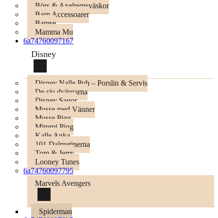
Börs & Axelremsväskor
Barn Accessoarer
Bamse
Mamma Mu
6a74760097167
Disney
Disney Nalle Puh – Porslin & Servis
De sju dvärgarna
Disney Sagor
Musse med Vänner
Musse Pigg
Mimmi Pigg
Kalle Anka
101 Dalmatinerna
Tom & Jerry
Looney Tunes
6a74760097795
Marvels Avengers
Spiderman