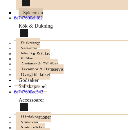
Spiderman
6a747600abf82
Kök & Dukning
Disktrasor
Servetter
Muggar & Glas
Skålar
Assietter & Tallrikar
Tekannor & Barnservis
Övrigt till köket
Godsaker
Sällskapsspel
6a747600ac543
Accessoarer
Hårdekorationer
Smycken
Sminkväskor