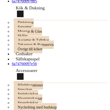
6a747600978b5
Kök & Dukning
Disktrasor
Servetter
Muggar & Glas
Skålar
Assietter & Tallrikar
Tekannor & Barnservis
Övrigt till köket
Godsaker
Sällskapsspel
6a74760097e56
Accessoarer
Hårdekorationer
Smycken
Sminkväskor
Shoppingkassar
Strandväskor
Nyckelring med budskap