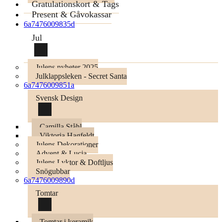
Gratulationskort & Tags
Present & Gåvokassar
6a7476009835d
Jul
Julens nyheter 2025
Julklappsleken - Secret Santa
6a7476009851a
Svensk Design
Camilla Ståhl
Viktoria Hagfeldt
Julens Dekorationer
Advent & Lucia
Julens Lyktor & Doftljus
Snögubbar
6a7476009890d
Tomtar
Tomtar i keramik