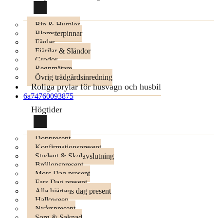
Bin & Humlor
Blomsterpinnar
Fåglar
Fjärilar & Sländor
Grodor
Regnmätare
Övrig trädgårdsinredning
Roliga prylar för husvagn och husbil
6a74760093875
Högtider
Doppresent
Konfirmationspresent
Student & Skolavslutning
Bröllopspresent
Mors Dag present
Fars Dag present
Alla hjärtans dag present
Halloween
Nyårspresent
Sorg & Saknad