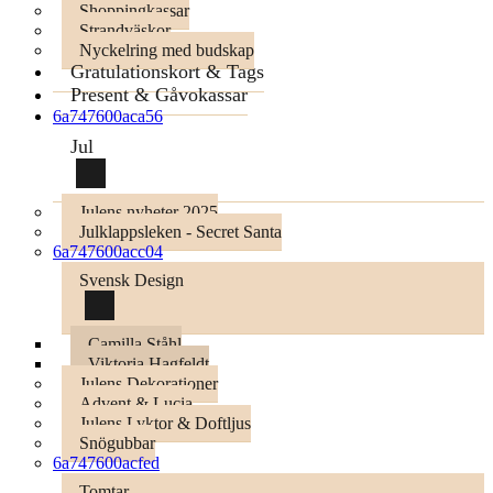
Shoppingkassar
Strandväskor
Nyckelring med budskap
Gratulationskort & Tags
Present & Gåvokassar
6a747600aca56
Jul
Julens nyheter 2025
Julklappsleken - Secret Santa
6a747600acc04
Svensk Design
Camilla Ståhl
Viktoria Hagfeldt
Julens Dekorationer
Advent & Lucia
Julens Lyktor & Doftljus
Snögubbar
6a747600acfed
Tomtar