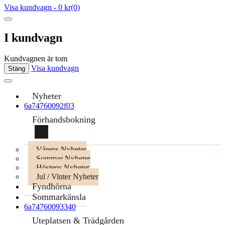
Visa kundvagn
-
0 kr
(0)
I kundvagn
Kundvagnen är tom
Visa kundvagn
Stäng
Nyheter
6a74760092f03
Förhandsbokning
Vårens Nyheter
Sommar Nyheter
Höstens Nyheter
Jul / Vinter Nyheter
Fyndhörna
Sommarkänsla
6a74760093340
Uteplatsen & Trädgården