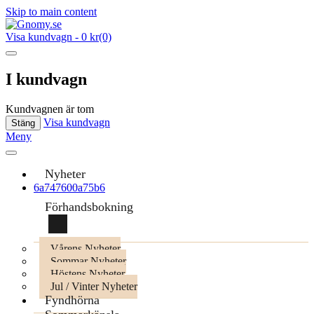
Skip to main content
Visa kundvagn
-
0 kr
(0)
I kundvagn
Kundvagnen är tom
Visa kundvagn
Stäng
Meny
Nyheter
6a747600a75b6
Förhandsbokning
Vårens Nyheter
Sommar Nyheter
Höstens Nyheter
Jul / Vinter Nyheter
Fyndhörna