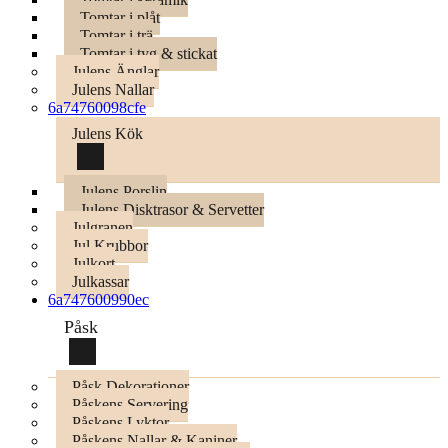
Tomtar i plåt
Tomtar i trä
Tomtar i tyg & stickat
Julens Änglar
Julens Nallar
6a74760098cfe
Julens Kök
Julens Porslin
Julens Disktrasor & Servetter
Julgranen
Jul Krubbor
Julkort
Julkassar
6a747600990ec
Påsk
Påsk Dekorationer
Påskens Servering
Påskens Lyktor
Påskens Nallar & Kaniner