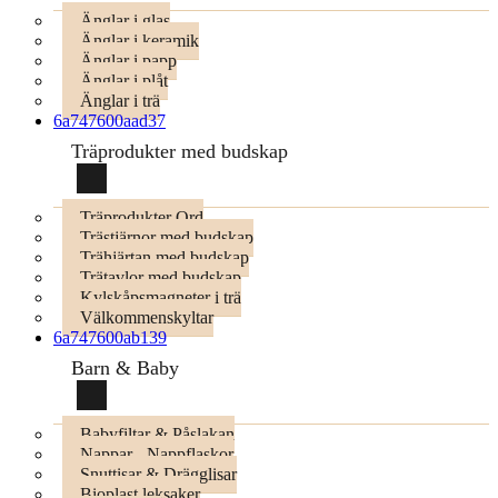
Änglar i glas
Änglar i keramik
Änglar i papp
Änglar i plåt
Änglar i trä
6a747600aad37
Träprodukter med budskap
Träprodukter Ord
Trästjärnor med budskap
Trähjärtan med budskap
Trätavlor med budskap
Kylskåpsmagneter i trä
Välkommenskyltar
6a747600ab139
Barn & Baby
Babyfiltar & Påslakan
Nappar - Nappflaskor
Snuttisar & Drägglisar
Bioplast leksaker