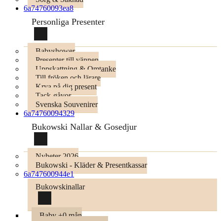
6a74760093ea8
Personliga Presenter
Babyshower
Presenter till vännen
Uppskattning & Omtanke
Till fröken och lärare
Krya på dig present
Tack-gåvor
Svenska Souvenirer
6a74760094329
Bukowski Nallar & Gosedjur
Nyheter 2026
Bukowski - Kläder & Presentkassar
6a747600944e1
Bukowskinallar
Baby +0 mån