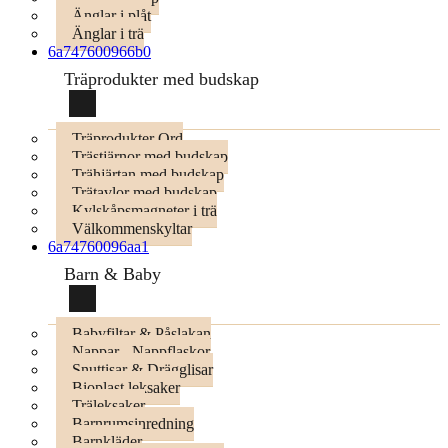
Änglar i plåt
Änglar i trä
6a747600966b0
Träprodukter med budskap
Träprodukter Ord
Trästjärnor med budskap
Trähjärtan med budskap
Trätavlor med budskap
Kylskåpsmagneter i trä
Välkommenskyltar
6a74760096aa1
Barn & Baby
Babyfiltar & Påslakan
Nappar - Nappflaskor
Snuttisar & Drägglisar
Bioplast leksaker
Träleksaker
Barnrumsinredning
Barnkläder