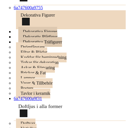
6a747600a9755
Dekorativa Figurer
Dekorativa Figurer
Dekorativ Plåtfigur
Dekorativa Träfigurer
Drömfångare
Filtar & Plädar
Kuddar för heminredning
Tofsar för dekoration
Askar & Förvaring
Brickor & Fat
Lampor
Vaser & Tillbehör
Posters
Tavlor i keramik
6a747600a9f31
Doftljus i alla former
Doftvax