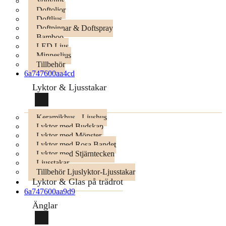
Votivljus
Doftoljor
Doftljus
Doftpinnar & Doftspray
Bamboo
LED Ljus
Minnesljus
Tillbehör
6a747600aa4cd
Lyktor & Ljusstakar
Keramikhus - Ljushus
Lyktor med Budskap
Lyktor med Mönster
Lyktor med Rosa Bandet
Lyktor med Stjärntecken
Ljusstakar
Tillbehör Ljuslyktor-Ljusstakar
Lyktor & Glas på trädrot
6a747600aa9d9
Änglar