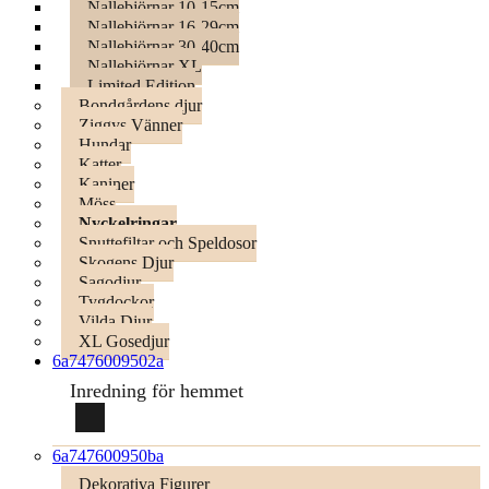
Nallebjörnar 10-15cm
Nallebjörnar 16-29cm
Nallebjörnar 30-40cm
Nallebjörnar XL
Limited Edition
Bondgårdens djur
Ziggys Vänner
Hundar
Katter
Kaniner
Möss
Nyckelringar
Snuttefiltar och Speldosor
Skogens Djur
Sagodjur
Tygdockor
Vilda Djur
XL Gosedjur
6a7476009502a
Inredning för hemmet
6a747600950ba
Dekorativa Figurer