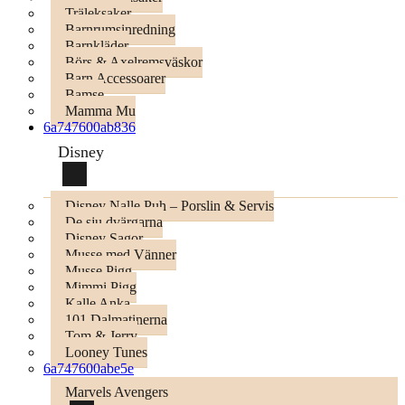
Träleksaker
Barnrumsinredning
Barnkläder
Börs & Axelremsväskor
Barn Accessoarer
Bamse
Mamma Mu
6a747600ab836
Disney
Disney Nalle Puh – Porslin & Servis
De sju dvärgarna
Disney Sagor
Musse med Vänner
Musse Pigg
Mimmi Pigg
Kalle Anka
101 Dalmatinerna
Tom & Jerry
Looney Tunes
6a747600abe5e
Marvels Avengers