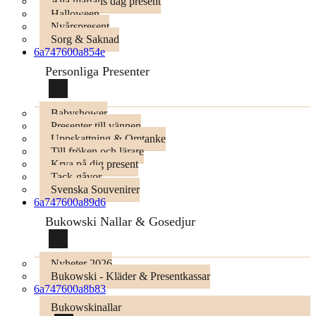
Alla hjärtans dag present
Halloween
Nyårspresent
Sorg & Saknad
6a747600a854e
Personliga Presenter
Babyshower
Presenter till vännen
Uppskattning & Omtanke
Till fröken och lärare
Krya på dig present
Tack-gåvor
Svenska Souvenirer
6a747600a89d6
Bukowski Nallar & Gosedjur
Nyheter 2026
Bukowski - Kläder & Presentkassar
6a747600a8b83
Bukowskinallar