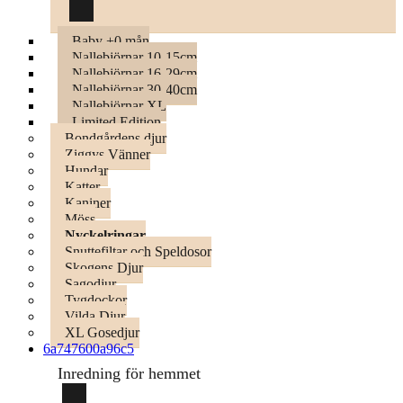
Baby +0 mån
Nallebjörnar 10-15cm
Nallebjörnar 16-29cm
Nallebjörnar 30-40cm
Nallebjörnar XL
Limited Edition
Bondgårdens djur
Ziggys Vänner
Hundar
Katter
Kaniner
Möss
Nyckelringar
Snuttefiltar och Speldosor
Skogens Djur
Sagodjur
Tygdockor
Vilda Djur
XL Gosedjur
6a747600a96c5
Inredning för hemmet