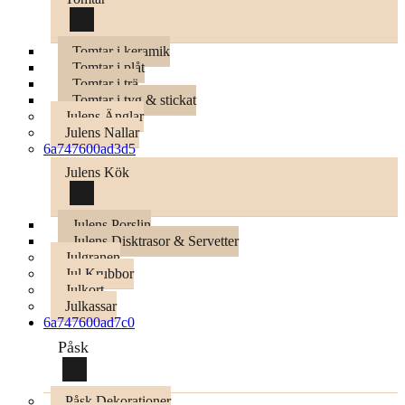
Tomtar i keramik
Tomtar i plåt
Tomtar i trä
Tomtar i tyg & stickat
Julens Änglar
Julens Nallar
6a747600ad3d5
Julens Kök
Julens Porslin
Julens Disktrasor & Servetter
Julgranen
Jul Krubbor
Julkort
Julkassar
6a747600ad7c0
Påsk
Påsk Dekorationer