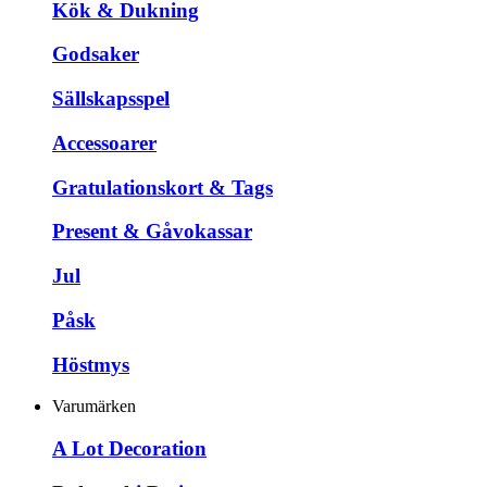
Kök & Dukning
Godsaker
Sällskapsspel
Accessoarer
Gratulationskort & Tags
Present & Gåvokassar
Jul
Påsk
Höstmys
Varumärken
A Lot Decoration