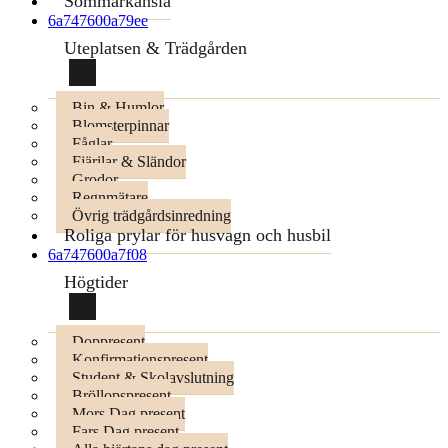
Sommarkänsla
6a747600a79ee
Uteplatsen & Trädgården
Bin & Humlor
Blomsterpinnar
Fåglar
Fjärilar & Sländor
Grodor
Regnmätare
Övrig trädgårdsinredning
Roliga prylar för husvagn och husbil
6a747600a7f08
Högtider
Doppresent
Konfirmationspresent
Student & Skolavslutning
Bröllopspresent
Mors Dag present
Fars Dag present