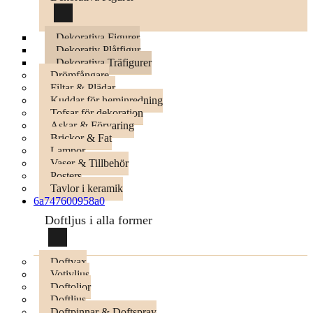
Dekorativa Figurer
Dekorativ Plåtfigur
Dekorativa Träfigurer
Drömfångare
Filtar & Plädar
Kuddar för heminredning
Tofsar för dekoration
Askar & Förvaring
Brickor & Fat
Lampor
Vaser & Tillbehör
Posters
Tavlor i keramik
6a747600958a0
Doftljus i alla former
Doftvax
Votivljus
Doftoljor
Doftljus
Doftpinnar & Doftspray