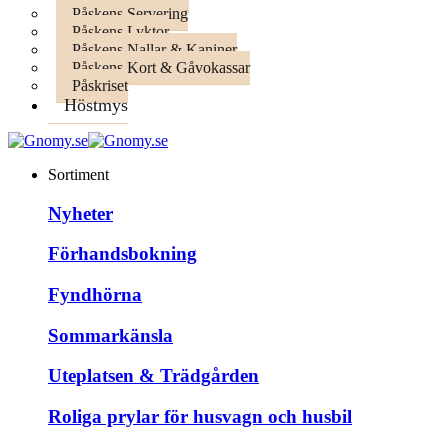
Påskens Servering
Påskens Lyktor
Påskens Nallar & Kaniner
Påskens Kort & Gåvokassar
Påskriset
Höstmys
Sortiment
Nyheter
Förhandsbokning
Fyndhörna
Sommarkänsla
Uteplatsen & Trädgården
Roliga prylar för husvagn och husbil