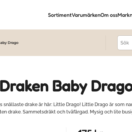
Sortiment
Varumärken
Om oss
Markn
Baby Drago
Draken Baby Drag
s snällaste drake är här: Little Drago! Little Drago är som n
iten drake. Sammetsdräkt och tvåfärgad. Mysig och lite busi