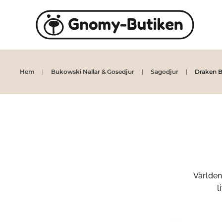
Skip to main content
Hem
Bukowski Nallar & Gosedjur
Sagodjur
Draken 
Världen
l