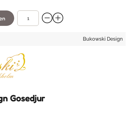
gen
Bukowski Design
gn Gosedjur