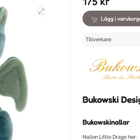
175 kr
Lägg i varukor
Tillverkare:
Bukowski Desi
Bukowskinallar
Nallen Little Drago har: