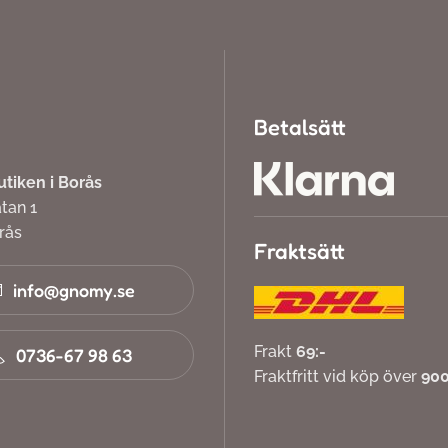
Betalsätt
iken i Borås
atan 1
orås
Fraktsätt
info@gnomy.se
Frakt
69:-
0736-67 98 63
Fraktfritt vid köp över
900