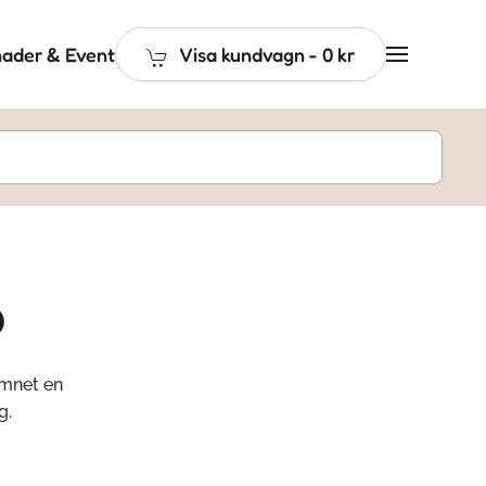
ader & Event
Visa kundvagn
-
0 kr
o
amnet en
g.