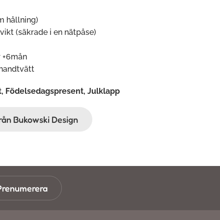
m hållning)
 vikt (säkrade i en nätpåse)
r +6mån
 handtvätt
t, Födelsedagspresent, Julklapp
från Bukowski Design
Prenumerera