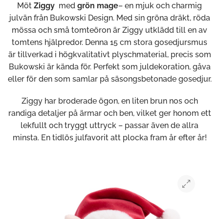
Möt
Ziggy
med
grön mage
– en mjuk och charmig
julvän från Bukowski Design. Med sin gröna dräkt, röda
mössa och små tomteöron är Ziggy utklädd till en av
tomtens hjälpredor. Denna 15 cm stora gosedjursmus
är tillverkad i högkvalitativt plyschmaterial, precis som
Bukowski är kända för. Perfekt som juldekoration, gåva
eller för den som samlar på säsongsbetonade gosedjur.
Ziggy har broderade ögon, en liten brun nos och
randiga detaljer på ärmar och ben, vilket ger honom ett
lekfullt och tryggt uttryck – passar även de allra
minsta. En tidlös julfavorit att plocka fram år efter år!