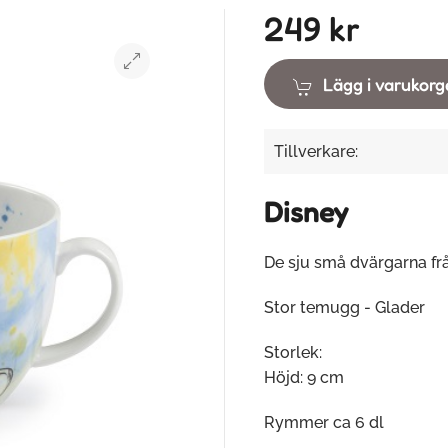
249 kr
Lägg i varukor
Tillverkare:
Disney
De sju små dvärgarna fr
Stor temugg - Glader
Storlek:
Höjd: 9 cm
Rymmer ca 6 dl