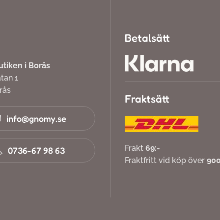
Betalsätt
iken i Borås
atan 1
orås
Fraktsätt
info@gnomy.se
Frakt
69:-
0736-67 98 63
Fraktfritt vid köp över
900