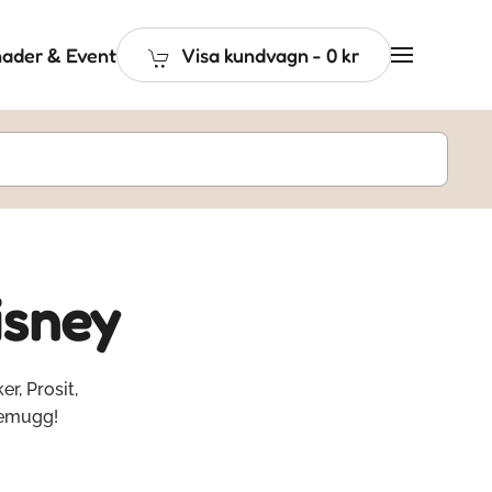
ader & Event
Visa kundvagn
-
0 kr
isney
r, Prosit,
temugg!