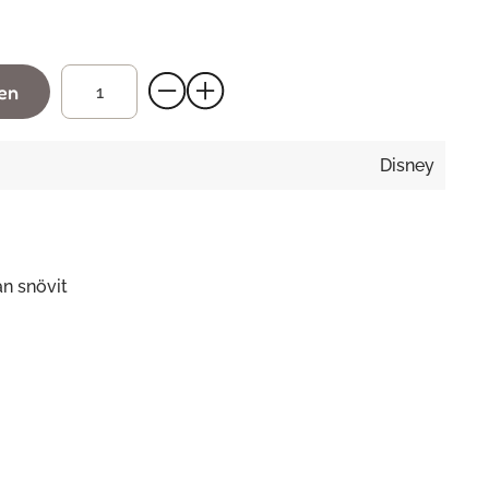
gen
Disney
ån snövit