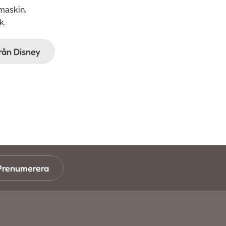
maskin.
k.
från Disney
Prenumerera