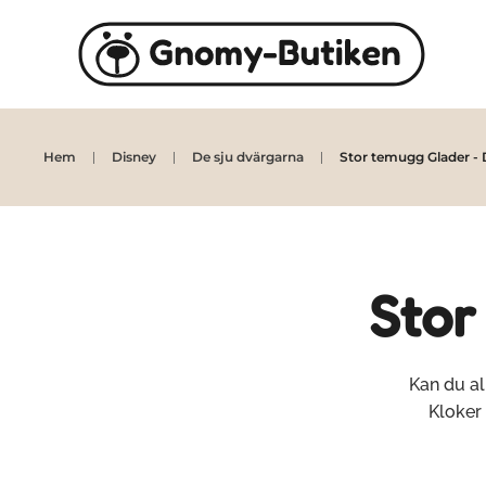
Skip to main content
Hem
Disney
De sju dvärgarna
Stor temugg Glader - 
Stor
Kan du al
Kloker