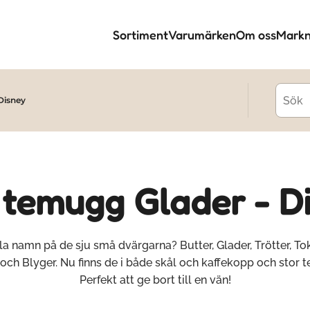
Sortiment
Varumärken
Om oss
Markn
Disney
 temugg Glader - D
la namn på de sju små dvärgarna? Butter, Glader, Trötter, Toke
 och Blyger. Nu finns de i både skål och kaffekopp och stor 
Perfekt att ge bort till en vän!