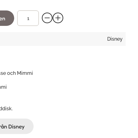
gen
Disney
sse och Mimmi
mmi
disk.
från Disney