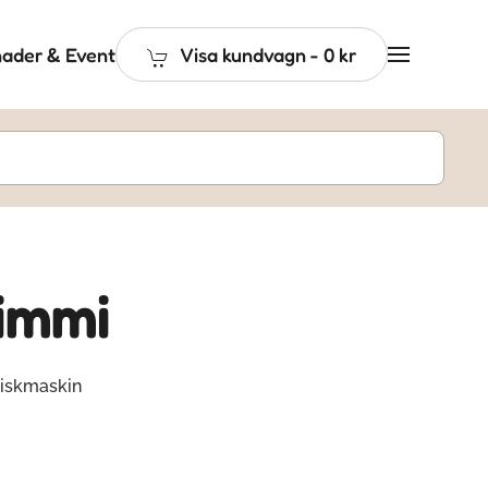
ader & Event
Visa kundvagn
-
0 kr
immi
diskmaskin