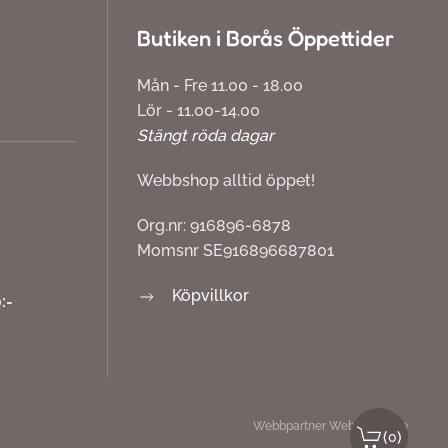
Butiken i Borås Öppettider
Mån - Fre 11.00 - 18.00
Lör - 11.00-14.00
Stängt röda dagar
Webbshop alltid öppet!
Org.nr: 916896-6878
Momsnr SE916896687801
Köpvillkor
:-
Webbpartner
Webbproffs.se
(
)
0