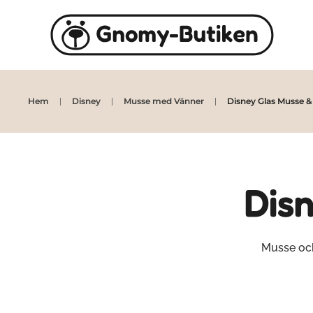
Skip to main content
Hem
Disney
Musse med Vänner
Disney Glas Musse 
Dis
Musse och