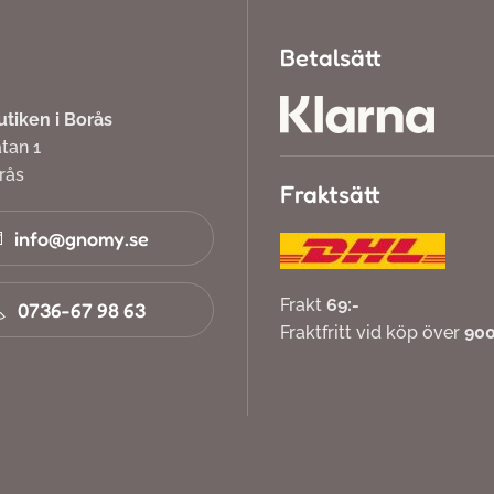
Betalsätt
iken i Borås
atan 1
orås
Fraktsätt
info@gnomy.se
Frakt
69:-
0736-67 98 63
Fraktfritt vid köp över
900