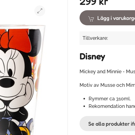
299 kr
Lägg i varukor
Tillverkare:
Disney
Mickey and Minnie - Mu
Motiv av Musse och Mi
Rymmer ca 310ml.
Rekomendation hand
Se alla produkter i