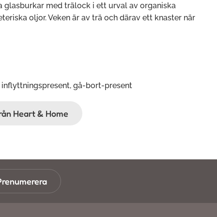
 glasburkar med trälock i ett urval av organiska
eteriska oljor. Veken är av trä och därav ett knaster när
 inflyttningspresent, gå-bort-present
ifrån Heart & Home
Prenumerera