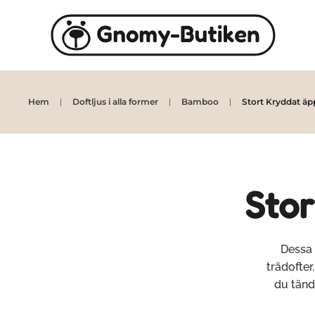
Skip to main content
Hem
Doftljus i alla former
Bamboo
Stort Kryddat äp
Stor
Dessa 
trädofter
du tänd