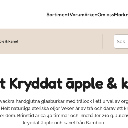
Sortiment
Varumärken
Om oss
Markn
ple & kanel
t Kryddat äpple & 
vackra handgjutna glasburkar med trälock i ett urval av or
. Helt naturliga eteriska oljor. Veken är av trä och därav ett k
er dem. Brinntid är ca 40 timmar och innehåller 210 g. Julens
kryddat äpple och kanel från Bamboo.