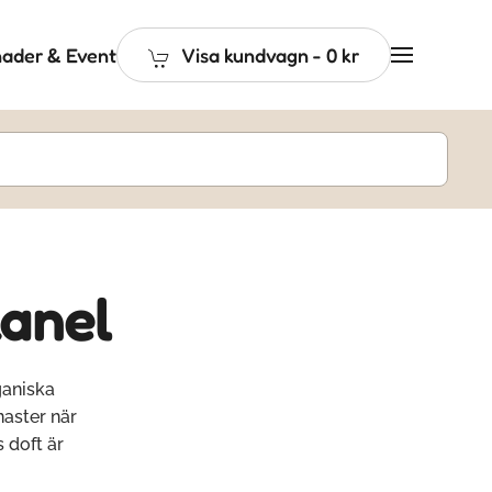
ader & Event
Visa kundvagn
-
0 kr
kanel
ganiska
naster när
 doft är