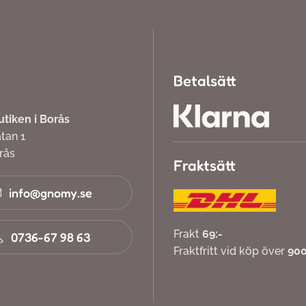
Betalsätt
iken i Borås
atan 1
orås
Fraktsätt
info@gnomy.se
Frakt
69:-
0736-67 98 63
Fraktfritt vid köp över
900