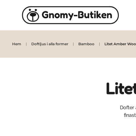
Skip to main content
Hem
Doftljus i alla former
Bamboo
Litet Amber Wood
Lite
Dofter 
finas