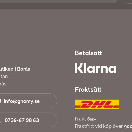
Betalsätt
iken i Borås
atan 1
orås
Fraktsätt
info@gnomy.se
Frakt
69:-
0736-67 98 63
Fraktfritt vid köp över
900