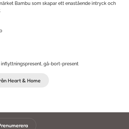
 märket Bambu som skapar ett enastående intryck och
.
o
 inflyttningspresent, gå-bort-present
ifrån Heart & Home
Prenumerera