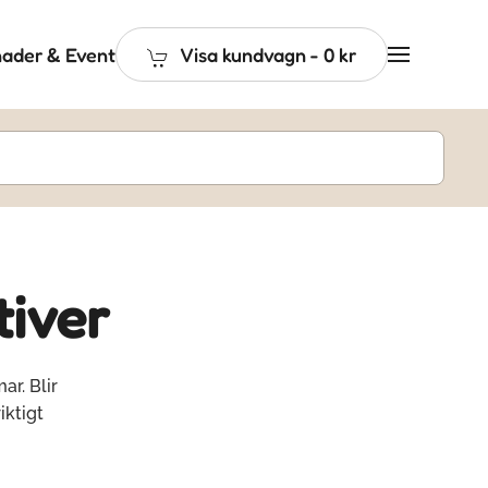
ader & Event
Visa kundvagn
-
0 kr
tiver
ar. Blir
iktigt