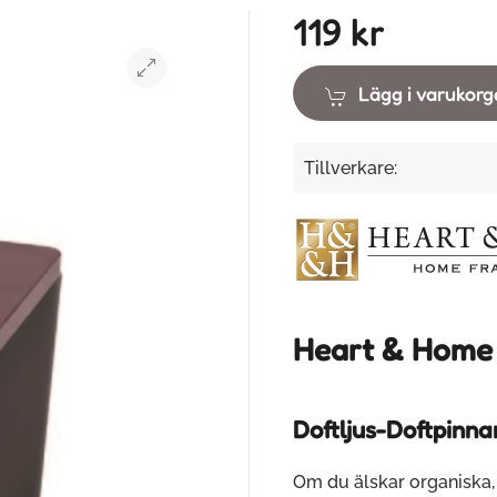
119 kr
Lägg i varukor
Tillverkare:
Heart & Home
Doftljus-Doftpinna
Om du älskar organiska, 