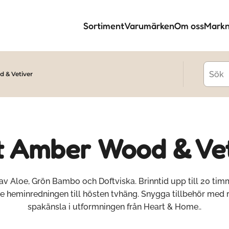
Sortiment
Varumärken
Om oss
Markn
 & Vetiver
t Amber Wood & Ve
av Aloe, Grön Bambo och Doftviska. Brinntid upp till 20 timm
te heminredningen till hösten tvhäng. Snygga tillbehör med r
spakänsla i utformningen från Heart & Home..