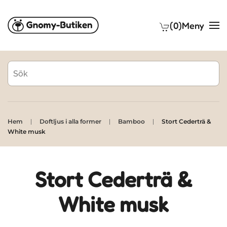
(0)
Meny
Skip to main content
Hem
Doftljus i alla former
Bamboo
Stort Cederträ &
White musk
Stort Cederträ &
White musk