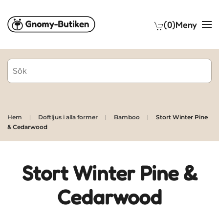
(0)
Meny
Skip to main content
Hem
Doftljus i alla former
Bamboo
Stort Winter Pine
& Cedarwood
Stort Winter Pine &
Cedarwood