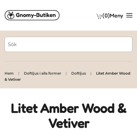
(0)
Meny
Skip to main content
Hem
Doftljus i alla former
Doftljus
Litet Amber Wood
& Vetiver
Litet Amber Wood &
Vetiver