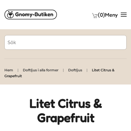
(0)
Meny
Skip to main content
Hem
Doftljus i alla former
Doftljus
Litet Citrus &
Grapefruit
Litet Citrus &
Grapefruit