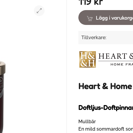
119 kr
Lägg i varukor
Tillverkare:
Heart & Home
Doftljus-Doftpinna
Mullbär
En mild sommardoft som