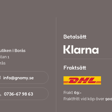
Betalsätt
iken i Borås
atan 1
orås
Fraktsätt
info@gnomy.se
Frakt
69:-
0736-67 98 63
Fraktfritt vid köp över
900