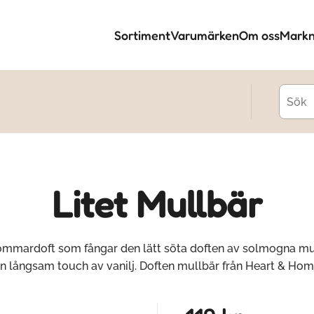
Sortiment
Varumärken
Om oss
Markn
Litet Mullbär
ommardoft som fångar den lätt söta doften av solmogna m
n långsam touch av vanilj. Doften mullbär från Heart & Ho