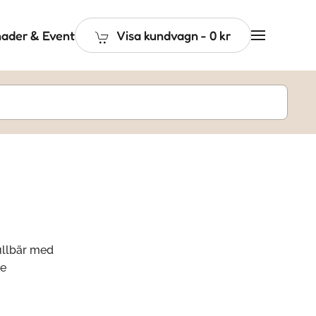
ader & Event
Visa kundvagn
-
0 kr
ullbär med
me