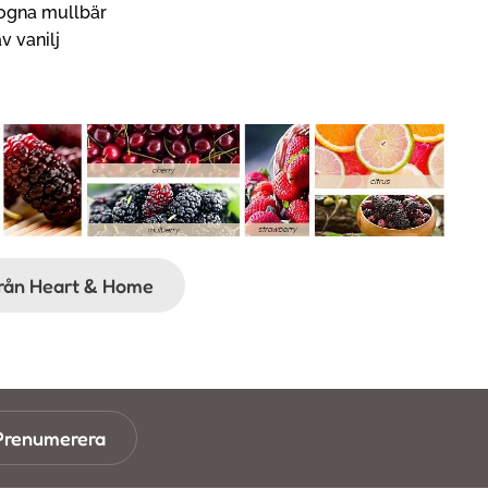
mogna mullbär
 vanilj
ifrån Heart & Home
Prenumerera