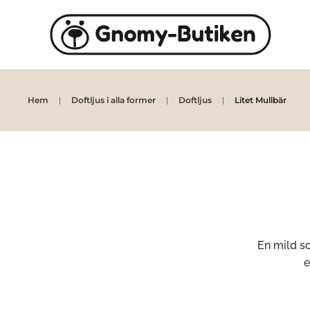
Skip to main content
Hem
Doftljus i alla former
Doftljus
Litet Mullbär
En mild s
e