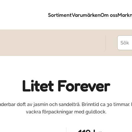
Sortiment
Varumärken
Om oss
Markn
Litet Forever
nderbar doft av jasmin och sandelträ. Brinntid ca 30 timmar. 
vackra förpackningar med guldlock.