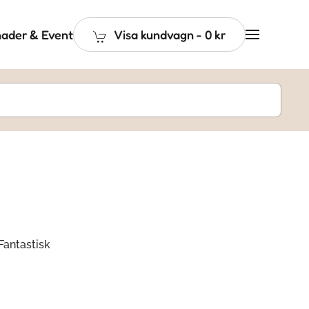
ader & Event
Visa kundvagn
-
0 kr
Fantastisk