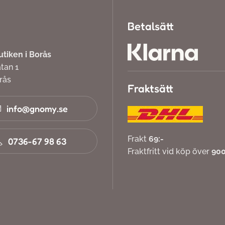
Betalsätt
iken i Borås
atan 1
orås
Fraktsätt
info@gnomy.se
Frakt
69:-
0736-67 98 63
Fraktfritt vid köp över
900