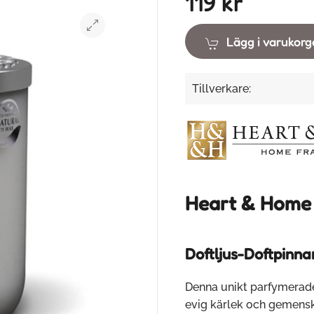
119 kr
Lägg i varukor
Tillverkare:
Heart & Home
Doftljus-Doftpinna
Denna unikt parfymerade
evig kärlek och gemensk