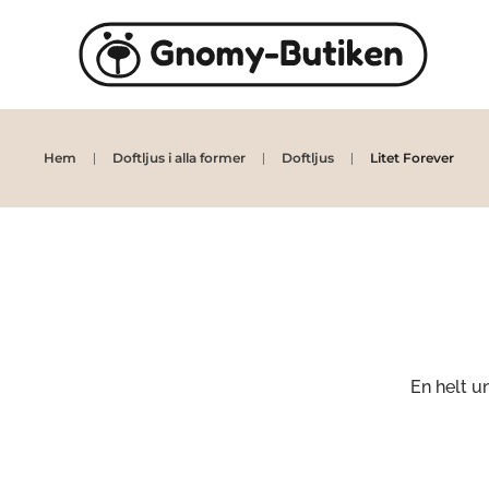
Skip to main content
Hem
Doftljus i alla former
Doftljus
Litet Forever
En helt u