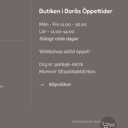
Butiken i Borås Öppettider
Mån - Fre 11.00 - 18.00
Lör - 11.00-14.00
Stängt röda dagar
Webbshop alltid öppet!
Org.nr: 916896-6878
Momsnr SE916896687801
Köpvillkor
:-
Webbpartner
Webbproffs.se
(
)
0