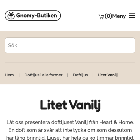
(0)
Meny
Skip to main content
Hem
Doftljus i alla former
Doftljus
Litet Vanilj
Litet Vanilj
Låt oss presentera doftljuset Vanilj från Heart & Home.
En doft som är svår att inte tycka om som dessutom
har lång brinntid. Ljuset har hela ca 30 timmar brinntid.