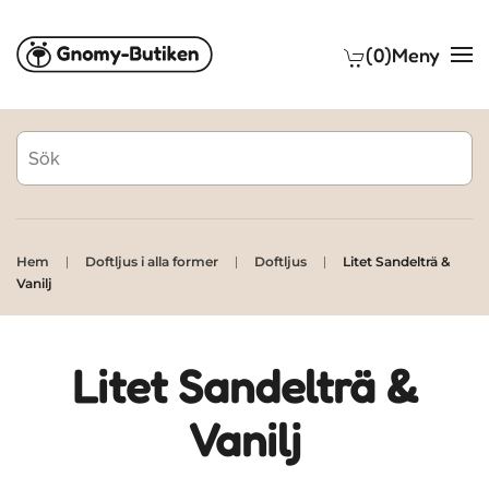
(0)
Meny
Skip to main content
Hem
Doftljus i alla former
Doftljus
Litet Sandelträ &
Vanilj
Litet Sandelträ &
Vanilj