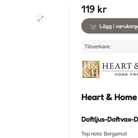
119 kr
Lägg i varukor
Tillverkare:
Heart & Home
Doftljus-Doftvax-D
Top note: Bergamot