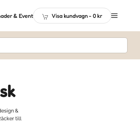
ader & Event
Visa kundvagn
-
0 kr
sk
design &
äcker till