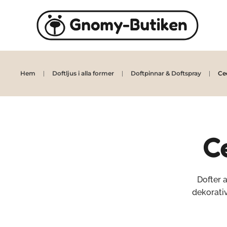
Skip to main content
Hem
Doftljus i alla former
Doftpinnar & Doftspray
Ce
C
Dofter 
dekorativ