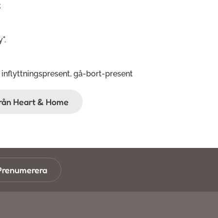
k
".
 inflyttningspresent, gå-bort-present
ifrån Heart & Home
Prenumerera