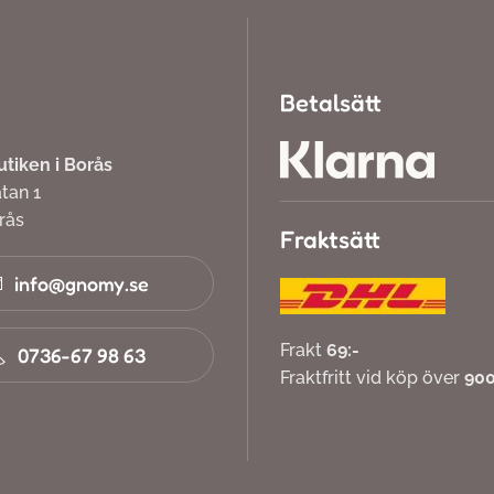
Betalsätt
iken i Borås
atan 1
orås
Fraktsätt
info@gnomy.se
Frakt
69:-
0736-67 98 63
Fraktfritt vid köp över
900