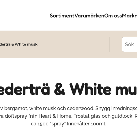
Sortiment
Varumärken
Om oss
Markn
derträ & White musk
ederträ & White mu
av bergamot, white musk och cederwood. Snygg inrednings
a doftspray från Heart & Home. Frostat glas och guldlock. R
ca 1500 "spray" Innehåller 100ml.