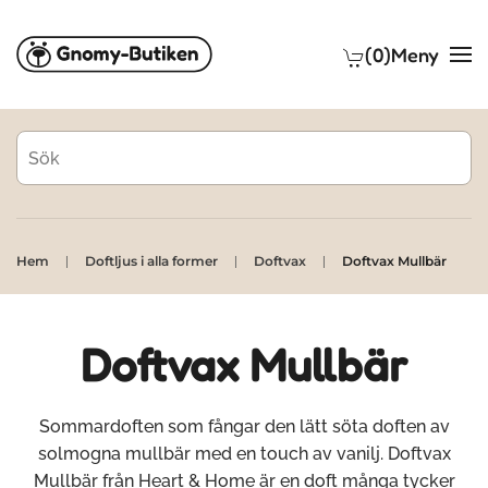
(0)
Meny
Skip to main content
Hem
Doftljus i alla former
Doftvax
Doftvax Mullbär
Doftvax Mullbär
Sommardoften som fångar den lätt söta doften av
solmogna mullbär med en touch av vanilj. Doftvax
Mullbär från Heart & Home är en doft många tycker