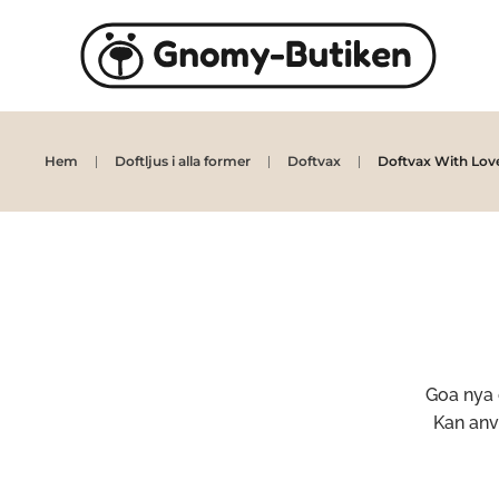
Skip to main content
Hem
Doftljus i alla former
Doftvax
Doftvax With Lov
Goa nya 
Kan anv