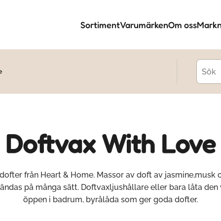
Sortiment
Varumärken
Om oss
Markn
e
Doftvax With Love
dofter från Heart & Home. Massor av doft av jasmine,musk o
ändas på många sätt. Doftvaxljushållare eller bara låta den v
öppen i badrum, byrålåda som ger goda dofter.