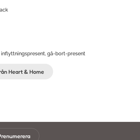
back
 inflyttningspresent, gå-bort-present
ifrån Heart & Home
Prenumerera