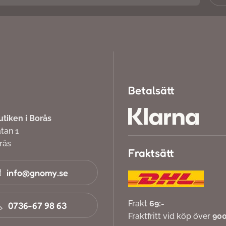
Betalsätt
iken i Borås
atan 1
orås
Fraktsätt
info@gnomy.se
Frakt
69:-
0736-67 98 63
Fraktfritt vid köp över
900