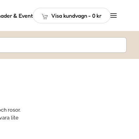
ader & Event
Visa kundvagn
-
0 kr
ch rosor.
ara lite