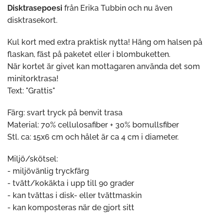
Disktrasepoesi
från Erika Tubbin och nu även
disktrasekort.
Kul kort med extra praktisk nytta! Häng om halsen på
flaskan, fäst på paketet eller i blombuketten.
När kortet är givet kan mottagaren använda det som
minitorktrasa!
Text: "Grattis"
Färg: svart tryck på benvit trasa
Material: 70% cellulosafiber + 30% bomullsfiber
Stl. ca: 15x6 cm och hålet är ca 4 cm i diameter.
Miljö/skötsel:
- miljövänlig tryckfärg
- tvätt/kokäkta i upp till 90 grader
- kan tvättas i disk- eller tvättmaskin
- kan komposteras när de gjort sitt