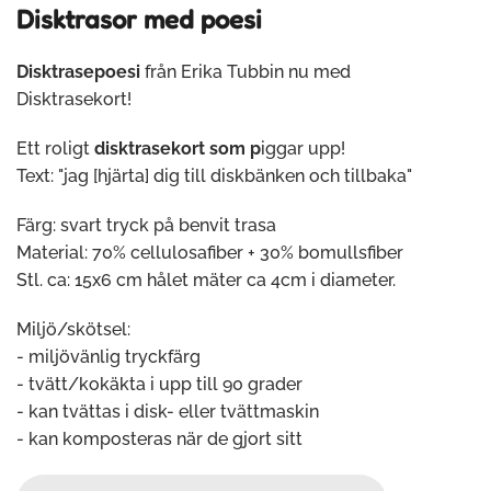
Disktrasor med poesi
Disktrasepoesi
från Erika Tubbin nu med
Disktrasekort!
Ett roligt
disktrasekort som p
iggar upp!
Text: "jag [hjärta] dig till diskbänken och tillbaka"
Färg: svart tryck på benvit trasa
Material: 70% cellulosafiber + 30% bomullsfiber
Stl. ca: 15x6 cm hålet mäter ca 4cm i diameter.
Miljö/skötsel:
- miljövänlig tryckfärg
- tvätt/kokäkta i upp till 90 grader
- kan tvättas i disk- eller tvättmaskin
- kan komposteras när de gjort sitt