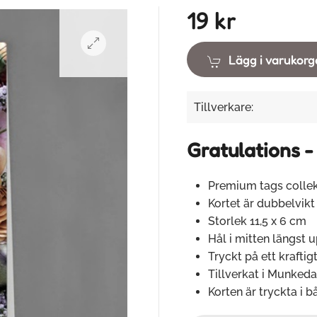
19 kr
Lägg i varukor
Tillverkare:
Gratulations -
Premium tags collek
Kortet är dubbelvikt
Storlek 11,5 x 6 cm
Hål i mitten längst 
Tryckt på ett krafti
Tillverkat i Munkeda
Korten är tryckta i