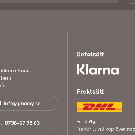
Betalsätt
iken i Borås
atan 1
orås
Fraktsätt
info@gnomy.se
Frakt
69:-
0736-67 98 63
Fraktfritt vid köp över
900