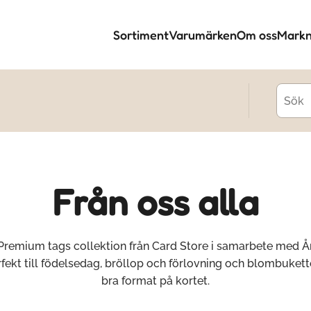
Sortiment
Varumärken
Om oss
Markn
Från oss alla
Premium tags collektion från Card Store i samarbete med Å
rfekt till födelsedag, bröllop och förlovning och blombukett
bra format på kortet.