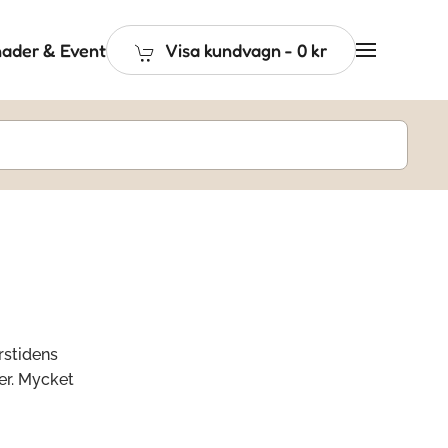
ader & Event
Visa kundvagn
-
0 kr
rstidens
er. Mycket