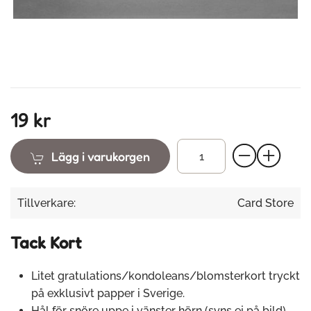
19 kr
Lägg i varukorgen
Tillverkare:
Card Store
Tack Kort
Litet gratulations/kondoleans/blomsterkort tryckt
på exklusivt papper i Sverige.
Hål för snöre uppe i vänster hörn (syns ej på bild).