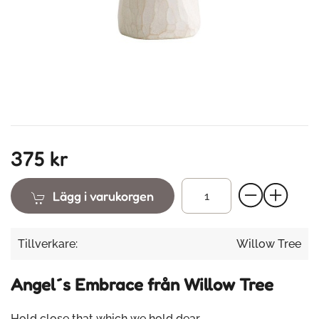
375 kr
Lägg i varukorgen
Tillverkare:
Willow Tree
Angel´s Embrace från Willow Tree
Hold close that which we hold dear