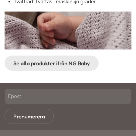
Tvättråd: Tvättas i maskin 40 grader
Se alla produkter ifrån NG Baby
Prenumerera