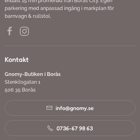
endast 15 min promenad från Borås City. Egen
parkering med anpassad ingång i markplan för
barnvagn & rullstol.
Kontakt
Gnomy-Butiken i Borås
Stenkilsgatan 1
506 35 Borås
info@gnomy.se
0736-67 98 63