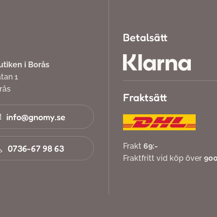
Betalsätt
iken i Borås
atan 1
orås
Fraktsätt
info@gnomy.se
Frakt
69:-
0736-67 98 63
Fraktfritt vid köp över
900