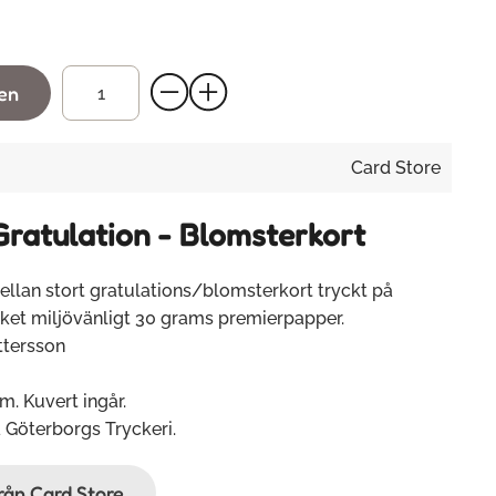
gen
Card Store
Gratulation - Blomsterkort
ellan stort gratulations/blomsterkort tryckt på
uket miljövänligt 30 grams premierpapper.
ttersson
mm. Kuvert ingår.
 Göterborgs Tryckeri.
från Card Store