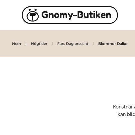
Skip to main content
Hem
Högtider
Fars Dag present
Blommor Dalior
Konstnär 
kan bil