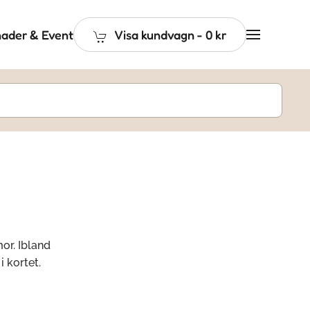
ader & Event
Visa kundvagn
-
0 kr
or. Ibland
 kortet.