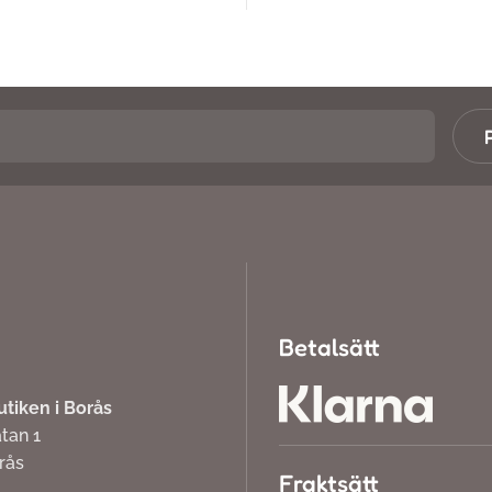
Betalsätt
iken i Borås
atan 1
orås
Fraktsätt