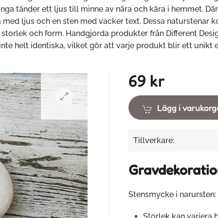
ga tänder ett ljus till minne av nära och kära i hemmet. Där
med ljus och en sten med vacker text. Dessa naturstenar 
 storlek och form. Handgjorda produkter från Different Desi
te helt identiska, vilket gör att varje produkt blir ett unikt
69 kr
Lägg i varukor
Tillverkare:
Gravdekoratio
Stensmycke i narursten:
Storlek kan variera 