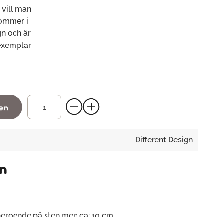
 vill man
kommer i
gn och är
 exemplar.
gen
Different Design
n
beroende på sten men ca: 10 cm.