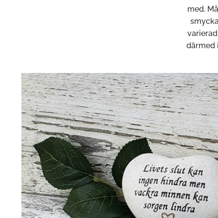
med. Mån
smycka 
varierad
därmed in