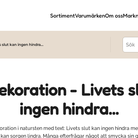
Sortiment
Varumärken
Om oss
Markn
 slut kan ingen hindra...
koration - Livets s
ingen hindra...
ration i natursten med text: Livets slut kan ingen hindra m
kan sorgen lindra. Många efterfrågar något att smycka sin 