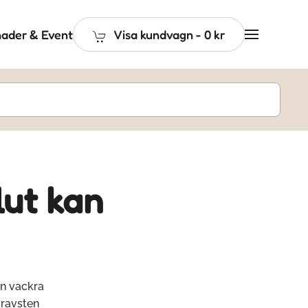
ader & Event
Visa kundvagn
-
0 kr
lut kan
en vackra
gravsten